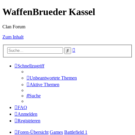
WaffenBrueder Kassel
Clan Forum
Zum Inhalt
Erweiterte
Suche
Suche
Schnellzugriff
Unbeantwortete Themen
Aktive Themen
Suche
FAQ
Anmelden
Registrieren
Foren-Übersicht
Games
Battlefield 1