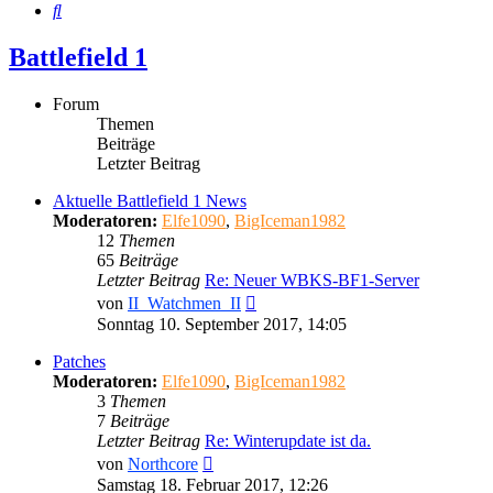
Suche
Battlefield 1
Forum
Themen
Beiträge
Letzter Beitrag
Aktuelle Battlefield 1 News
Moderatoren:
Elfe1090
,
BigIceman1982
12
Themen
65
Beiträge
Letzter Beitrag
Re: Neuer WBKS-BF1-Server
Neuester
von
II_Watchmen_II
Beitrag
Sonntag 10. September 2017, 14:05
Patches
Moderatoren:
Elfe1090
,
BigIceman1982
3
Themen
7
Beiträge
Letzter Beitrag
Re: Winterupdate ist da.
Neuester
von
Northcore
Beitrag
Samstag 18. Februar 2017, 12:26