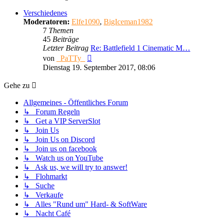
Verschiedenes
Moderatoren:
Elfe1090
,
BigIceman1982
7
Themen
45
Beiträge
Letzter Beitrag
Re: Battlefield 1 Cinematic M…
Neuester
von
_PaTTy_
Beitrag
Dienstag 19. September 2017, 08:06
Gehe zu
Allgemeines - Öffentliches Forum
↳ Forum Regeln
↳ Get a VIP ServerSlot
↳ Join Us
↳ Join Us on Discord
↳ Join us on facebook
↳ Watch us on YouTube
↳ Ask us, we will try to answer!
↳ Flohmarkt
↳ Suche
↳ Verkaufe
↳ Alles "Rund um" Hard- & SoftWare
↳ Nacht Café