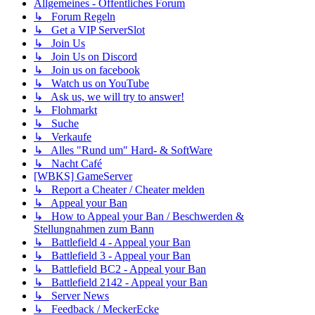
Allgemeines - Öffentliches Forum
↳ Forum Regeln
↳ Get a VIP ServerSlot
↳ Join Us
↳ Join Us on Discord
↳ Join us on facebook
↳ Watch us on YouTube
↳ Ask us, we will try to answer!
↳ Flohmarkt
↳ Suche
↳ Verkaufe
↳ Alles "Rund um" Hard- & SoftWare
↳ Nacht Café
[WBKS] GameServer
↳ Report a Cheater / Cheater melden
↳ Appeal your Ban
↳ How to Appeal your Ban / Beschwerden &
Stellungnahmen zum Bann
↳ Battlefield 4 - Appeal your Ban
↳ Battlefield 3 - Appeal your Ban
↳ Battlefield BC2 - Appeal your Ban
↳ Battlefield 2142 - Appeal your Ban
↳ Server News
↳ Feedback / MeckerEcke