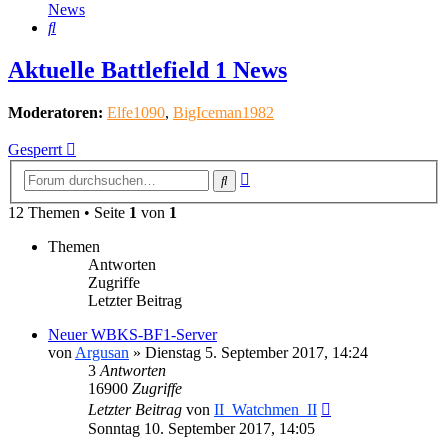
News
Suche
Aktuelle Battlefield 1 News
Moderatoren:
Elfe1090
,
BigIceman1982
Gesperrt
Erweiterte
Suche
Suche
12 Themen • Seite
1
von
1
Themen
Antworten
Zugriffe
Letzter Beitrag
Neuer WBKS-BF1-Server
von
Argusan
»
Dienstag 5. September 2017, 14:24
3
Antworten
16900
Zugriffe
Letzter Beitrag
von
II_Watchmen_II
Sonntag 10. September 2017, 14:05