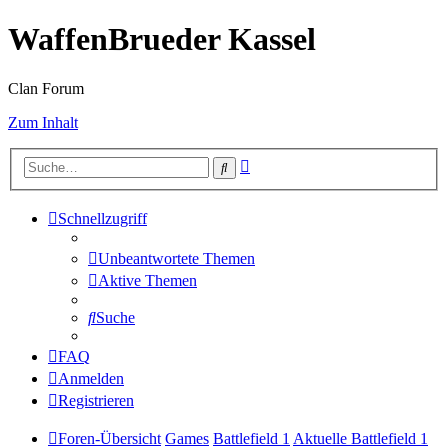
WaffenBrueder Kassel
Clan Forum
Zum Inhalt
Erweiterte
Suche
Suche
Schnellzugriff
Unbeantwortete Themen
Aktive Themen
Suche
FAQ
Anmelden
Registrieren
Foren-Übersicht
Games
Battlefield 1
Aktuelle Battlefield 1