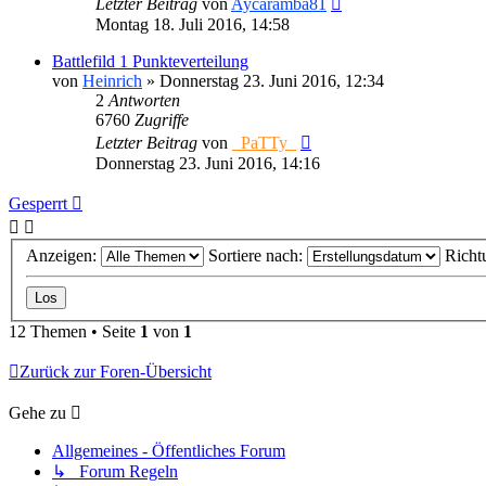
Letzter Beitrag
von
Aycaramba81
Montag 18. Juli 2016, 14:58
Battlefild 1 Punkteverteilung
von
Heinrich
»
Donnerstag 23. Juni 2016, 12:34
2
Antworten
6760
Zugriffe
Letzter Beitrag
von
_PaTTy_
Donnerstag 23. Juni 2016, 14:16
Gesperrt
Anzeigen:
Sortiere nach:
Richt
12 Themen • Seite
1
von
1
Zurück zur Foren-Übersicht
Gehe zu
Allgemeines - Öffentliches Forum
↳ Forum Regeln