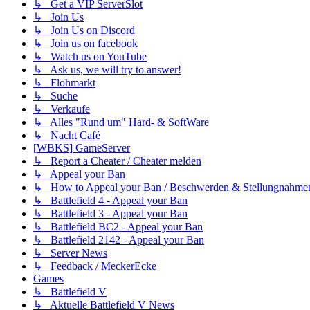
↳ Get a VIP ServerSlot
↳ Join Us
↳ Join Us on Discord
↳ Join us on facebook
↳ Watch us on YouTube
↳ Ask us, we will try to answer!
↳ Flohmarkt
↳ Suche
↳ Verkaufe
↳ Alles "Rund um" Hard- & SoftWare
↳ Nacht Café
[WBKS] GameServer
↳ Report a Cheater / Cheater melden
↳ Appeal your Ban
↳ How to Appeal your Ban / Beschwerden & Stellungnahme
↳ Battlefield 4 - Appeal your Ban
↳ Battlefield 3 - Appeal your Ban
↳ Battlefield BC2 - Appeal your Ban
↳ Battlefield 2142 - Appeal your Ban
↳ Server News
↳ Feedback / MeckerEcke
Games
↳ Battlefield V
↳ Aktuelle Battlefield V News