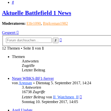
Suche
Aktuelle Battlefield 1 News
Moderatoren:
Elfe1090
,
BigIceman1982
Gesperrt
Erweiterte
Suche
Suche
12 Themen • Seite
1
von
1
Themen
Antworten
Zugriffe
Letzter Beitrag
Neuer WBKS-BF1-Server
von
Argusan
»
Dienstag 5. September 2017, 14:24
3
Antworten
16738
Zugriffe
Letzter Beitrag
von
II_Watchmen_II
Sonntag 10. September 2017, 14:05
April Update