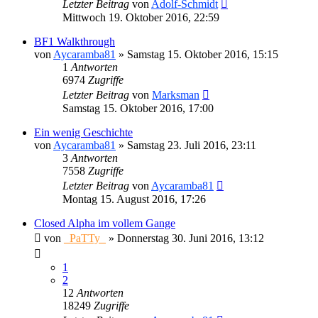
Letzter Beitrag
von
Adolf-Schmidt
Mittwoch 19. Oktober 2016, 22:59
BF1 Walkthrough
von
Aycaramba81
»
Samstag 15. Oktober 2016, 15:15
1
Antworten
6974
Zugriffe
Letzter Beitrag
von
Marksman
Samstag 15. Oktober 2016, 17:00
Ein wenig Geschichte
von
Aycaramba81
»
Samstag 23. Juli 2016, 23:11
3
Antworten
7558
Zugriffe
Letzter Beitrag
von
Aycaramba81
Montag 15. August 2016, 17:26
Closed Alpha im vollem Gange
von
_PaTTy_
»
Donnerstag 30. Juni 2016, 13:12
1
2
12
Antworten
18249
Zugriffe