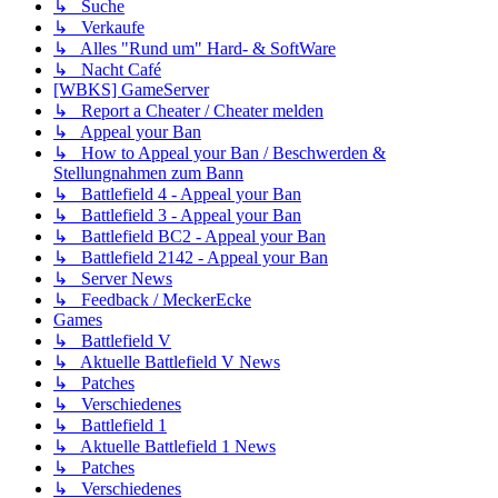
↳ Suche
↳ Verkaufe
↳ Alles "Rund um" Hard- & SoftWare
↳ Nacht Café
[WBKS] GameServer
↳ Report a Cheater / Cheater melden
↳ Appeal your Ban
↳ How to Appeal your Ban / Beschwerden &
Stellungnahmen zum Bann
↳ Battlefield 4 - Appeal your Ban
↳ Battlefield 3 - Appeal your Ban
↳ Battlefield BC2 - Appeal your Ban
↳ Battlefield 2142 - Appeal your Ban
↳ Server News
↳ Feedback / MeckerEcke
Games
↳ Battlefield V
↳ Aktuelle Battlefield V News
↳ Patches
↳ Verschiedenes
↳ Battlefield 1
↳ Aktuelle Battlefield 1 News
↳ Patches
↳ Verschiedenes