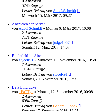
0
Antworten
5746
Zugriffe
Letzter Beitrag
von
Adolf-Schmidt
Mittwoch 15. März 2017, 09:27
Anspielen der Server
von
Adolf-Schmidt
»
Montag 6. März 2017, 10:08
2
Antworten
7171
Zugriffe
Letzter Beitrag
von
judge1967
Sonntag 12. März 2017, 14:07
Battlefield 1 - Abend
von
slyceR91
»
Mittwoch 16. November 2016, 19:58
7
Antworten
11814
Zugriffe
Letzter Beitrag
von
slyceR91
Sonntag 20. November 2016, 12:31
Beta Eindrücke
von
_PaTTy_
»
Montag 12. September 2016, 00:08
2
Antworten
6984
Zugriffe
Letzter Beitrag
von
General_Spock
Samstag 17. September 2016, 18:25