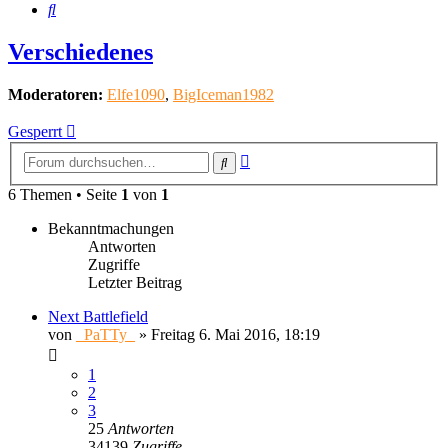
Suche
Verschiedenes
Moderatoren:
Elfe1090
,
BigIceman1982
Gesperrt
Erweiterte
Suche
Suche
6 Themen • Seite
1
von
1
Bekanntmachungen
Antworten
Zugriffe
Letzter Beitrag
Next Battlefield
von
_PaTTy_
»
Freitag 6. Mai 2016, 18:19
1
2
3
25
Antworten
34139
Zugriffe