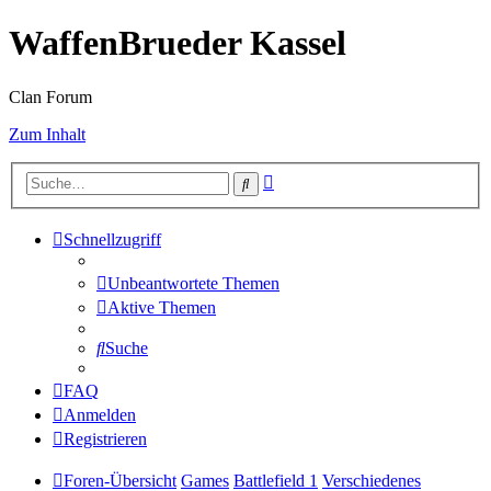
WaffenBrueder Kassel
Clan Forum
Zum Inhalt
Erweiterte
Suche
Suche
Schnellzugriff
Unbeantwortete Themen
Aktive Themen
Suche
FAQ
Anmelden
Registrieren
Foren-Übersicht
Games
Battlefield 1
Verschiedenes