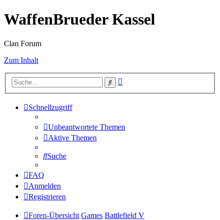
WaffenBrueder Kassel
Clan Forum
Zum Inhalt
Erweiterte
Suche
Suche
Schnellzugriff
Unbeantwortete Themen
Aktive Themen
Suche
FAQ
Anmelden
Registrieren
Foren-Übersicht
Games
Battlefield V