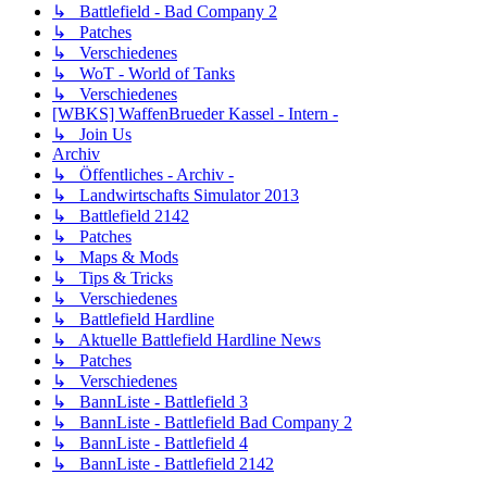
↳ Battlefield - Bad Company 2
↳ Patches
↳ Verschiedenes
↳ WoT - World of Tanks
↳ Verschiedenes
[WBKS] WaffenBrueder Kassel - Intern -
↳ Join Us
Archiv
↳ Öffentliches - Archiv -
↳ Landwirtschafts Simulator 2013
↳ Battlefield 2142
↳ Patches
↳ Maps & Mods
↳ Tips & Tricks
↳ Verschiedenes
↳ Battlefield Hardline
↳ Aktuelle Battlefield Hardline News
↳ Patches
↳ Verschiedenes
↳ BannListe - Battlefield 3
↳ BannListe - Battlefield Bad Company 2
↳ BannListe - Battlefield 4
↳ BannListe - Battlefield 2142