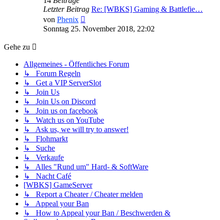
14
Beiträge
Letzter Beitrag
Re: [WBKS] Gaming & Battlefie…
Neuester
von
Phenix
Beitrag
Sonntag 25. November 2018, 22:02
Gehe zu
Allgemeines - Öffentliches Forum
↳ Forum Regeln
↳ Get a VIP ServerSlot
↳ Join Us
↳ Join Us on Discord
↳ Join us on facebook
↳ Watch us on YouTube
↳ Ask us, we will try to answer!
↳ Flohmarkt
↳ Suche
↳ Verkaufe
↳ Alles "Rund um" Hard- & SoftWare
↳ Nacht Café
[WBKS] GameServer
↳ Report a Cheater / Cheater melden
↳ Appeal your Ban
↳ How to Appeal your Ban / Beschwerden &