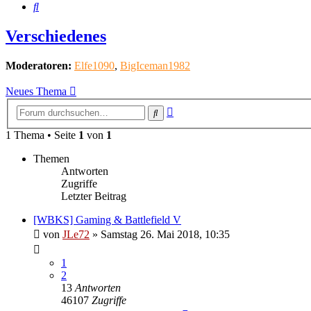
Suche
Verschiedenes
Moderatoren:
Elfe1090
,
BigIceman1982
Neues Thema
Erweiterte
Suche
Suche
1 Thema • Seite
1
von
1
Themen
Antworten
Zugriffe
Letzter Beitrag
[WBKS] Gaming & Battlefield V
von
JLe72
»
Samstag 26. Mai 2018, 10:35
1
2
13
Antworten
46107
Zugriffe