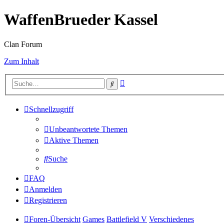
WaffenBrueder Kassel
Clan Forum
Zum Inhalt
Erweiterte
Suche
Suche
Schnellzugriff
Unbeantwortete Themen
Aktive Themen
Suche
FAQ
Anmelden
Registrieren
Foren-Übersicht
Games
Battlefield V
Verschiedenes