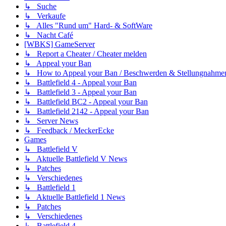
↳ Suche
↳ Verkaufe
↳ Alles "Rund um" Hard- & SoftWare
↳ Nacht Café
[WBKS] GameServer
↳ Report a Cheater / Cheater melden
↳ Appeal your Ban
↳ How to Appeal your Ban / Beschwerden & Stellungnahme
↳ Battlefield 4 - Appeal your Ban
↳ Battlefield 3 - Appeal your Ban
↳ Battlefield BC2 - Appeal your Ban
↳ Battlefield 2142 - Appeal your Ban
↳ Server News
↳ Feedback / MeckerEcke
Games
↳ Battlefield V
↳ Aktuelle Battlefield V News
↳ Patches
↳ Verschiedenes
↳ Battlefield 1
↳ Aktuelle Battlefield 1 News
↳ Patches
↳ Verschiedenes
↳ Battlefield 4