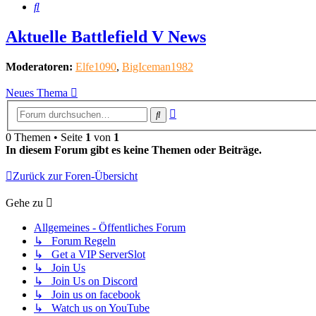
Suche
Aktuelle Battlefield V News
Moderatoren:
Elfe1090
,
BigIceman1982
Neues Thema
Erweiterte
Suche
Suche
0 Themen • Seite
1
von
1
In diesem Forum gibt es keine Themen oder Beiträge.
Zurück zur Foren-Übersicht
Gehe zu
Allgemeines - Öffentliches Forum
↳ Forum Regeln
↳ Get a VIP ServerSlot
↳ Join Us
↳ Join Us on Discord
↳ Join us on facebook
↳ Watch us on YouTube