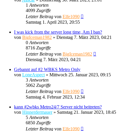
1
Antworten
4099
Zugriffe
Letzter Beitrag
von
Elfe1090
Samstag 1. April 2023, 20:55
I was kick from the server long time, Am I ban?
von
BigIceman1982
»
Dienstag 7. März 2023, 04:21
0
Antworten
8716
Zugriffe
Letzter Beitrag
von
BigIceman1982
Dienstag 7. März 2023, 04:21
Gebannt auf #2 WBKS Metro Only
von
LoneAspect
»
Mittwoch 25. Januar 2023, 09:15
3
Antworten
5062
Zugriffe
Letzter Beitrag
von
Elfe1090
Samstag 4. Februar 2023, 12:34
kann #2wbks Metro24/7 Server nicht beitreten?
von
Hinnerdermauer
»
Samstag 21. Januar 2023, 18:45
5
Antworten
6850
Zugriffe
Letzter Beitrag
von
Elfe1090