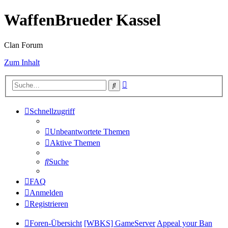
WaffenBrueder Kassel
Clan Forum
Zum Inhalt
Erweiterte
Suche
Suche
Schnellzugriff
Unbeantwortete Themen
Aktive Themen
Suche
FAQ
Anmelden
Registrieren
Foren-Übersicht
[WBKS] GameServer
Appeal your Ban