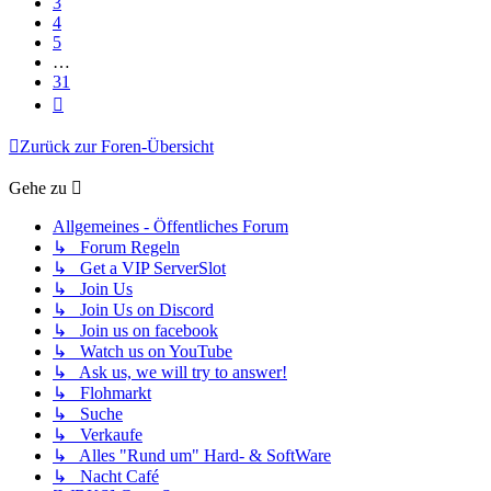
3
4
5
…
31
Nächste
Zurück zur Foren-Übersicht
Gehe zu
Allgemeines - Öffentliches Forum
↳ Forum Regeln
↳ Get a VIP ServerSlot
↳ Join Us
↳ Join Us on Discord
↳ Join us on facebook
↳ Watch us on YouTube
↳ Ask us, we will try to answer!
↳ Flohmarkt
↳ Suche
↳ Verkaufe
↳ Alles "Rund um" Hard- & SoftWare
↳ Nacht Café