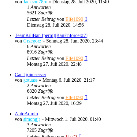
von
Jackson78ru
»
Dienstag 28. Juli 2020, 11:49
1
Antworten
5621
Zugriffe
Letzter Beitrag
von
Elfe1090
Dienstag 28. Juli 2020, 14:56
TeamKillBan [perm][BanEnforcer#7]
von
Grzegorz
»
Sonntag 28. Juni 2020, 23:44
6
Antworten
8916
Zugriffe
Letzter Beitrag
von
Elfe1090
Montag 27. Juli 2020, 22:48
Can't join server
von
gotuass
»
Montag 6. Juli 2020, 21:17
2
Antworten
6820
Zugriffe
Letzter Beitrag
von
Elfe1090
Montag 27. Juli 2020, 16:29
AutoAdmin
von
simongjr
»
Mittwoch 1. Juli 2020, 01:40
3
Antworten
7205
Zugriffe
Letzter Beitrag
von
JLe72