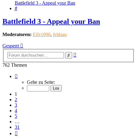
Battlefield 3 - Appeal your Ban
Suche
Battlefield 3 - Appeal your Ban
Moderatoren:
Elfe1090
,
feldsau
Gesperrt
Erweiterte
Suche
Suche
762 Themen
Seite
1
Gehe zu Seite:
von
31
1
2
3
4
5
…
31
Nächste