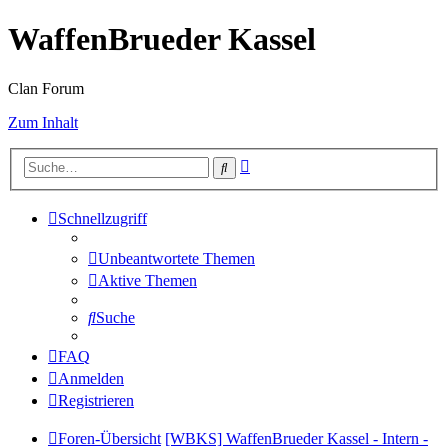
WaffenBrueder Kassel
Clan Forum
Zum Inhalt
Erweiterte
Suche
Suche
Schnellzugriff
Unbeantwortete Themen
Aktive Themen
Suche
FAQ
Anmelden
Registrieren
Foren-Übersicht
[WBKS] WaffenBrueder Kassel - Intern -