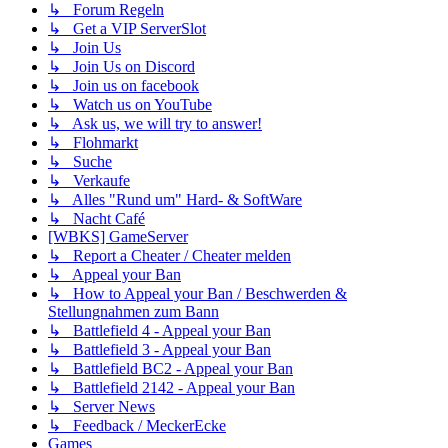
↳ Forum Regeln
↳ Get a VIP ServerSlot
↳ Join Us
↳ Join Us on Discord
↳ Join us on facebook
↳ Watch us on YouTube
↳ Ask us, we will try to answer!
↳ Flohmarkt
↳ Suche
↳ Verkaufe
↳ Alles "Rund um" Hard- & SoftWare
↳ Nacht Café
[WBKS] GameServer
↳ Report a Cheater / Cheater melden
↳ Appeal your Ban
↳ How to Appeal your Ban / Beschwerden &
Stellungnahmen zum Bann
↳ Battlefield 4 - Appeal your Ban
↳ Battlefield 3 - Appeal your Ban
↳ Battlefield BC2 - Appeal your Ban
↳ Battlefield 2142 - Appeal your Ban
↳ Server News
↳ Feedback / MeckerEcke
Games