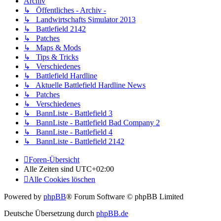
Archiv
↳ Öffentliches - Archiv -
↳ Landwirtschafts Simulator 2013
↳ Battlefield 2142
↳ Patches
↳ Maps & Mods
↳ Tips & Tricks
↳ Verschiedenes
↳ Battlefield Hardline
↳ Aktuelle Battlefield Hardline News
↳ Patches
↳ Verschiedenes
↳ BannListe - Battlefield 3
↳ BannListe - Battlefield Bad Company 2
↳ BannListe - Battlefield 4
↳ BannListe - Battlefield 2142
Foren-Übersicht
Alle Zeiten sind
UTC+02:00
Alle Cookies löschen
Powered by
phpBB
® Forum Software © phpBB Limited
Deutsche Übersetzung durch
phpBB.de