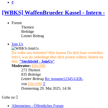
Suche
[WBKS] WaffenBrueder Kassel - Intern -
Forum
Themen
Beiträge
Letzter Beitrag
Join Us
Du willst uns beitreten? Hier kannst Du dich kurz vorstellen.
Info's, was du unbedingt über dich posten solltest, findest du
hier:
"Steckbrief - JoinUs"
Moderator:
Elfe1090
273
Themen
835
Beiträge
Letzter Beitrag
Re: noname12345-GER-
Neuester
von
Elfe1090
Beitrag
Donnerstag 29. Mai 2025, 14:36
Gehe zu
Allgemeines - Öffentliches Forum