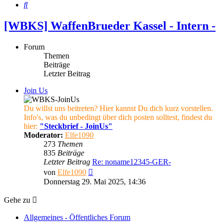
Suche
[WBKS] WaffenBrueder Kassel - Intern -
Forum
Themen
Beiträge
Letzter Beitrag
Join Us
Du willst uns beitreten? Hier kannst Du dich kurz vorstellen.
Info's, was du unbedingt über dich posten solltest, findest du
hier:
"Steckbrief - JoinUs"
Moderator:
Elfe1090
273
Themen
835
Beiträge
Letzter Beitrag
Re: noname12345-GER-
Neuester
von
Elfe1090
Beitrag
Donnerstag 29. Mai 2025, 14:36
Gehe zu
Allgemeines - Öffentliches Forum