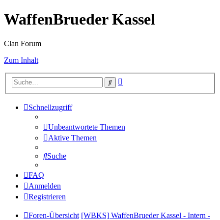
WaffenBrueder Kassel
Clan Forum
Zum Inhalt
Erweiterte
Suche
Suche
Schnellzugriff
Unbeantwortete Themen
Aktive Themen
Suche
FAQ
Anmelden
Registrieren
Foren-Übersicht
[WBKS] WaffenBrueder Kassel - Intern -