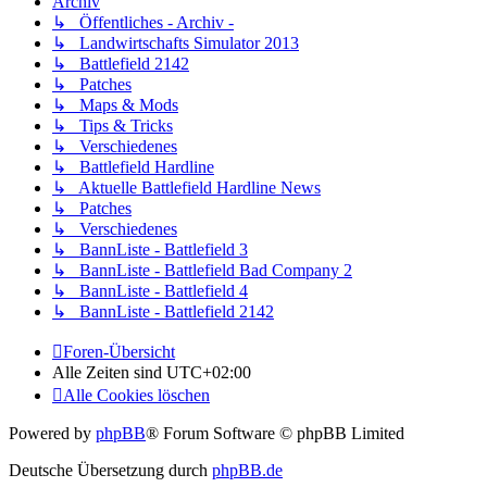
Archiv
↳ Öffentliches - Archiv -
↳ Landwirtschafts Simulator 2013
↳ Battlefield 2142
↳ Patches
↳ Maps & Mods
↳ Tips & Tricks
↳ Verschiedenes
↳ Battlefield Hardline
↳ Aktuelle Battlefield Hardline News
↳ Patches
↳ Verschiedenes
↳ BannListe - Battlefield 3
↳ BannListe - Battlefield Bad Company 2
↳ BannListe - Battlefield 4
↳ BannListe - Battlefield 2142
Foren-Übersicht
Alle Zeiten sind
UTC+02:00
Alle Cookies löschen
Powered by
phpBB
® Forum Software © phpBB Limited
Deutsche Übersetzung durch
phpBB.de