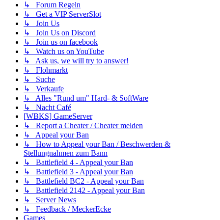
↳ Forum Regeln
↳ Get a VIP ServerSlot
↳ Join Us
↳ Join Us on Discord
↳ Join us on facebook
↳ Watch us on YouTube
↳ Ask us, we will try to answer!
↳ Flohmarkt
↳ Suche
↳ Verkaufe
↳ Alles "Rund um" Hard- & SoftWare
↳ Nacht Café
[WBKS] GameServer
↳ Report a Cheater / Cheater melden
↳ Appeal your Ban
↳ How to Appeal your Ban / Beschwerden &
Stellungnahmen zum Bann
↳ Battlefield 4 - Appeal your Ban
↳ Battlefield 3 - Appeal your Ban
↳ Battlefield BC2 - Appeal your Ban
↳ Battlefield 2142 - Appeal your Ban
↳ Server News
↳ Feedback / MeckerEcke
Games