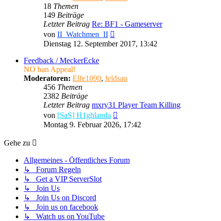
18
Themen
149
Beiträge
Letzter Beitrag
Re: BF1 - Gameserver
Neuester
von
II_Watchmen_II
Beitrag
Dienstag 12. September 2017, 13:42
Feedback / MeckerEcke
NO ban Appeal!
Moderatoren:
Elfe1090
,
feldsau
456
Themen
2382
Beiträge
Letzter Beitrag
mxry31 Player Team Killing
Neuester
von
[SaS] H1ghlanda
Beitrag
Montag 9. Februar 2026, 17:42
Gehe zu
Allgemeines - Öffentliches Forum
↳ Forum Regeln
↳ Get a VIP ServerSlot
↳ Join Us
↳ Join Us on Discord
↳ Join us on facebook
↳ Watch us on YouTube