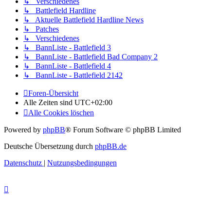
↳ Verschiedenes
↳ Battlefield Hardline
↳ Aktuelle Battlefield Hardline News
↳ Patches
↳ Verschiedenes
↳ BannListe - Battlefield 3
↳ BannListe - Battlefield Bad Company 2
↳ BannListe - Battlefield 4
↳ BannListe - Battlefield 2142
Foren-Übersicht
Alle Zeiten sind
UTC+02:00
Alle Cookies löschen
Powered by
phpBB
® Forum Software © phpBB Limited
Deutsche Übersetzung durch
phpBB.de
Datenschutz
|
Nutzungsbedingungen