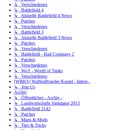
↳ Verschiedenes
↳ Battlefield 4
↳ Aktuelle Battlefield 4 News
↳ Patches
↳ Verschiedenes
↳ Battlefield 3
↳ Aktuelle Battlefield 3 News
↳ Patches
↳ Verschiedenes
↳ Battlefield - Bad Company 2
↳ Patches
↳ Verschiedenes
↳ WoT - World of Tanks
↳ Verschiedenes
[WBKS] WaffenBrueder Kassel - Intern -
↳ Join Us
Archiv
↳ Öffentliches - Archiv -
↳ Landwirtschafts Simulator 2013
↳ Battlefield 2142
↳ Patches
↳ Maps & Mods
↳ Tips & Tricks