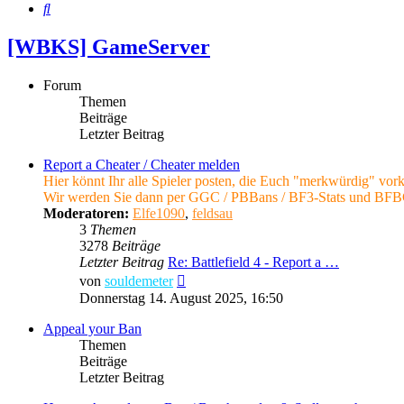
Suche
[WBKS] GameServer
Forum
Themen
Beiträge
Letzter Beitrag
Report a Cheater / Cheater melden
Hier könnt Ihr alle Spieler posten, die Euch "merkwürdig" vo
Wir werden Sie dann per GGC / PBBans / BF3-Stats und BFBC2
Moderatoren:
Elfe1090
,
feldsau
3
Themen
3278
Beiträge
Letzter Beitrag
Re: Battlefield 4 - Report a …
Neuester
von
souldemeter
Beitrag
Donnerstag 14. August 2025, 16:50
Appeal your Ban
Themen
Beiträge
Letzter Beitrag