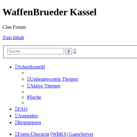
WaffenBrueder Kassel
Clan Forum
Zum Inhalt
Erweiterte
Suche
Suche
Schnellzugriff
Unbeantwortete Themen
Aktive Themen
Suche
FAQ
Anmelden
Registrieren
Foren-Übersicht
[WBKS] GameServer