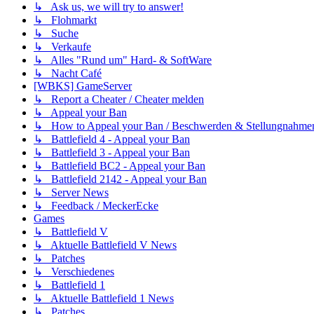
↳ Ask us, we will try to answer!
↳ Flohmarkt
↳ Suche
↳ Verkaufe
↳ Alles "Rund um" Hard- & SoftWare
↳ Nacht Café
[WBKS] GameServer
↳ Report a Cheater / Cheater melden
↳ Appeal your Ban
↳ How to Appeal your Ban / Beschwerden & Stellungnahme
↳ Battlefield 4 - Appeal your Ban
↳ Battlefield 3 - Appeal your Ban
↳ Battlefield BC2 - Appeal your Ban
↳ Battlefield 2142 - Appeal your Ban
↳ Server News
↳ Feedback / MeckerEcke
Games
↳ Battlefield V
↳ Aktuelle Battlefield V News
↳ Patches
↳ Verschiedenes
↳ Battlefield 1
↳ Aktuelle Battlefield 1 News
↳ Patches