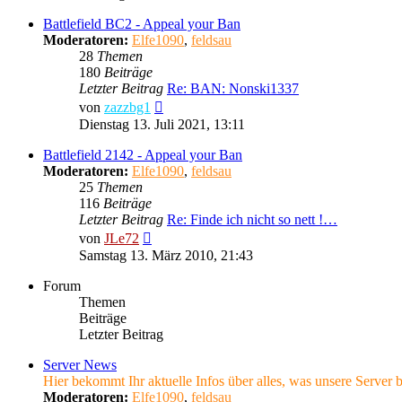
Battlefield BC2 - Appeal your Ban
Moderatoren:
Elfe1090
,
feldsau
28
Themen
180
Beiträge
Letzter Beitrag
Re: BAN: Nonski1337
Neuester
von
zazzbg1
Beitrag
Dienstag 13. Juli 2021, 13:11
Battlefield 2142 - Appeal your Ban
Moderatoren:
Elfe1090
,
feldsau
25
Themen
116
Beiträge
Letzter Beitrag
Re: Finde ich nicht so nett !…
Neuester
von
JLe72
Beitrag
Samstag 13. März 2010, 21:43
Forum
Themen
Beiträge
Letzter Beitrag
Server News
Hier bekommt Ihr aktuelle Infos über alles, was unsere Server be
Moderatoren:
Elfe1090
,
feldsau