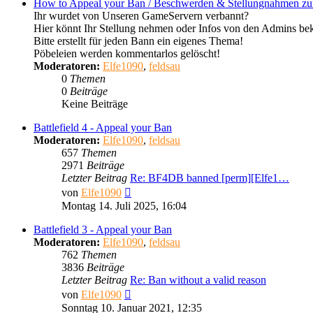
How to Appeal your Ban / Beschwerden & Stellungnahmen z
Ihr wurdet von Unseren GameServern verbannt?
Hier könnt Ihr Stellung nehmen oder Infos von den Admins b
Bitte erstellt für jeden Bann ein eigenes Thema!
Pöbeleien werden kommentarlos gelöscht!
Moderatoren:
Elfe1090
,
feldsau
0
Themen
0
Beiträge
Keine Beiträge
Battlefield 4 - Appeal your Ban
Moderatoren:
Elfe1090
,
feldsau
657
Themen
2971
Beiträge
Letzter Beitrag
Re: BF4DB banned [perm][Elfe1…
Neuester
von
Elfe1090
Beitrag
Montag 14. Juli 2025, 16:04
Battlefield 3 - Appeal your Ban
Moderatoren:
Elfe1090
,
feldsau
762
Themen
3836
Beiträge
Letzter Beitrag
Re: Ban without a valid reason
Neuester
von
Elfe1090
Beitrag
Sonntag 10. Januar 2021, 12:35