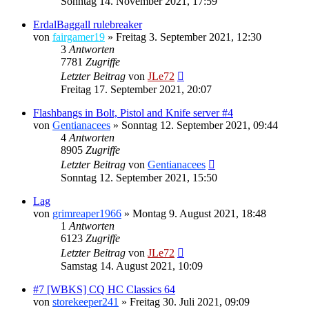
Sonntag 14. November 2021, 17:59
ErdalBaggall rulebreaker
von
fairgamer19
»
Freitag 3. September 2021, 12:30
3
Antworten
7781
Zugriffe
Letzter Beitrag
von
JLe72
Freitag 17. September 2021, 20:07
Flashbangs in Bolt, Pistol and Knife server #4
von
Gentianacees
»
Sonntag 12. September 2021, 09:44
4
Antworten
8905
Zugriffe
Letzter Beitrag
von
Gentianacees
Sonntag 12. September 2021, 15:50
Lag
von
grimreaper1966
»
Montag 9. August 2021, 18:48
1
Antworten
6123
Zugriffe
Letzter Beitrag
von
JLe72
Samstag 14. August 2021, 10:09
#7 [WBKS] CQ HC Classics 64
von
storekeeper241
»
Freitag 30. Juli 2021, 09:09