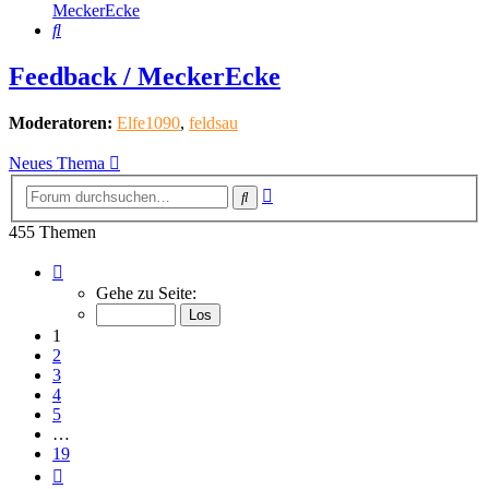
MeckerEcke
Suche
Feedback / MeckerEcke
Moderatoren:
Elfe1090
,
feldsau
Neues Thema
Erweiterte
Suche
Suche
455 Themen
Seite
1
Gehe zu Seite:
von
19
1
2
3
4
5
…
19
Nächste