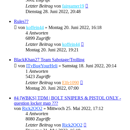
Letzter Beitrag
von
fairgamer19
Dienstag 28. Juni 2022, 20:48
Rules??
von
koffein44
»
Montag 20. Juni 2022, 16:18
4
Antworten
6899
Zugriffe
Letzter Beitrag
von
koffein44
Montag 20. Juni 2022, 19:21
BlackKhan27 Team Sabotage/Trolling
von
ITvBugYourHeli
»
Samstag 18. Juni 2022, 20:14
1
Antworten
5423
Zugriffe
Letzter Beitrag
von
Elfe1090
Montag 20. Juni 2022, 07:00
#4 [WBKS] TDM | BOLT SNIPERS & PISTOL ONLY -
question locker map ???
von
Rick2OO2
»
Mittwoch 25. Mai 2022, 17:12
4
Antworten
8080
Zugriffe
Letzter Beitrag
von
Rick2OO2