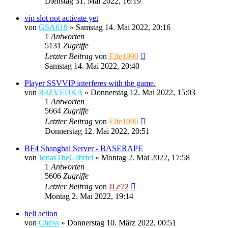
Dienstag 31. Mai 2022, 16:19
vip slot not activate yet
von
GSA619
»
Samstag 14. Mai 2022, 20:16
1
Antworten
5131
Zugriffe
Letzter Beitrag
von
Elfe1090
Samstag 14. Mai 2022, 20:40
Player SSVVIP interferes with the game.
von
R4ZVEDKA
»
Donnerstag 12. Mai 2022, 15:03
1
Antworten
5664
Zugriffe
Letzter Beitrag
von
Elfe1090
Donnerstag 12. Mai 2022, 20:51
BF4 Shanghai Server - BASERAPE
von
JonasTheGabriel
»
Montag 2. Mai 2022, 17:58
1
Antworten
5606
Zugriffe
Letzter Beitrag
von
JLe72
Montag 2. Mai 2022, 19:14
heli action
von
Chriss
»
Donnerstag 10. März 2022, 00:51