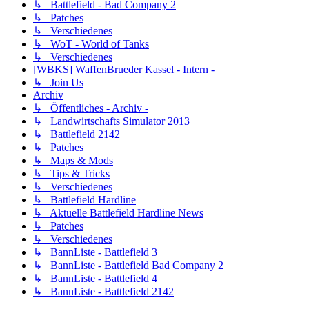
↳ Battlefield - Bad Company 2
↳ Patches
↳ Verschiedenes
↳ WoT - World of Tanks
↳ Verschiedenes
[WBKS] WaffenBrueder Kassel - Intern -
↳ Join Us
Archiv
↳ Öffentliches - Archiv -
↳ Landwirtschafts Simulator 2013
↳ Battlefield 2142
↳ Patches
↳ Maps & Mods
↳ Tips & Tricks
↳ Verschiedenes
↳ Battlefield Hardline
↳ Aktuelle Battlefield Hardline News
↳ Patches
↳ Verschiedenes
↳ BannListe - Battlefield 3
↳ BannListe - Battlefield Bad Company 2
↳ BannListe - Battlefield 4
↳ BannListe - Battlefield 2142