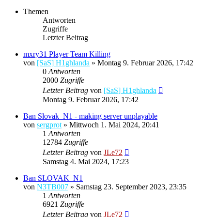
Themen
Antworten
Zugriffe
Letzter Beitrag
mxry31 Player Team Killing
von
[SaS] H1ghlanda
»
Montag 9. Februar 2026, 17:42
0
Antworten
2000
Zugriffe
Letzter Beitrag
von
[SaS] H1ghlanda
Montag 9. Februar 2026, 17:42
Ban Slovak_N1 - making server unplayable
von
sergprot
»
Mittwoch 1. Mai 2024, 20:41
1
Antworten
12784
Zugriffe
Letzter Beitrag
von
JLe72
Samstag 4. Mai 2024, 17:23
Ban SLOVAK_N1
von
N3TB007
»
Samstag 23. September 2023, 23:35
1
Antworten
6921
Zugriffe
Letzter Beitrag
von
JLe72