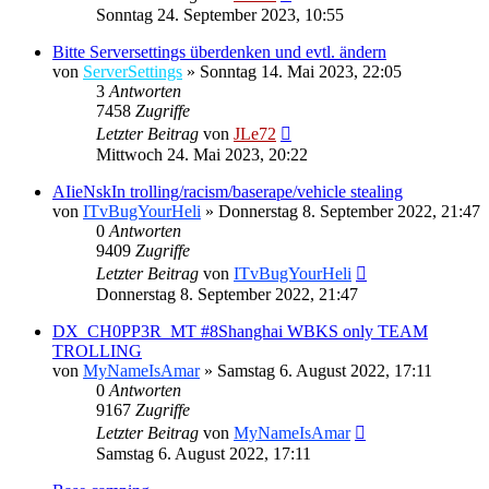
Sonntag 24. September 2023, 10:55
Bitte Serversettings überdenken und evtl. ändern
von
ServerSettings
»
Sonntag 14. Mai 2023, 22:05
3
Antworten
7458
Zugriffe
Letzter Beitrag
von
JLe72
Mittwoch 24. Mai 2023, 20:22
AIieNskIn trolling/racism/baserape/vehicle stealing
von
ITvBugYourHeli
»
Donnerstag 8. September 2022, 21:47
0
Antworten
9409
Zugriffe
Letzter Beitrag
von
ITvBugYourHeli
Donnerstag 8. September 2022, 21:47
DX_CH0PP3R_MT #8Shanghai WBKS only TEAM
TROLLING
von
MyNameIsAmar
»
Samstag 6. August 2022, 17:11
0
Antworten
9167
Zugriffe
Letzter Beitrag
von
MyNameIsAmar
Samstag 6. August 2022, 17:11