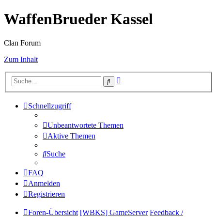
WaffenBrueder Kassel
Clan Forum
Zum Inhalt
Erweiterte
Suche
Suche
Schnellzugriff
Unbeantwortete Themen
Aktive Themen
Suche
FAQ
Anmelden
Registrieren
Foren-Übersicht
[WBKS] GameServer
Feedback /