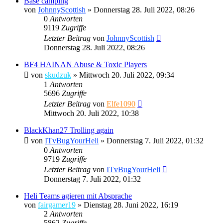
Base camping
von
JohnnyScottish
»
Donnerstag 28. Juli 2022, 08:26
0
Antworten
9119
Zugriffe
Letzter Beitrag
von
JohnnyScottish
Donnerstag 28. Juli 2022, 08:26
BF4 HAINAN Abuse & Toxic Players
von
skudzuk
»
Mittwoch 20. Juli 2022, 09:34
1
Antworten
5696
Zugriffe
Letzter Beitrag
von
Elfe1090
Mittwoch 20. Juli 2022, 10:38
BlackKhan27 Trolling again
von
ITvBugYourHeli
»
Donnerstag 7. Juli 2022, 01:32
0
Antworten
9719
Zugriffe
Letzter Beitrag
von
ITvBugYourHeli
Donnerstag 7. Juli 2022, 01:32
Heli Teams agieren mit Absprache
von
fairgamer19
»
Dienstag 28. Juni 2022, 16:19
2
Antworten
5862
Zugriffe