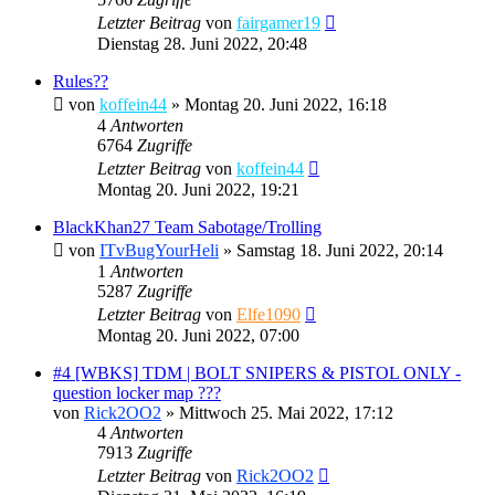
Letzter Beitrag
von
fairgamer19
Dienstag 28. Juni 2022, 20:48
Rules??
von
koffein44
»
Montag 20. Juni 2022, 16:18
4
Antworten
6764
Zugriffe
Letzter Beitrag
von
koffein44
Montag 20. Juni 2022, 19:21
BlackKhan27 Team Sabotage/Trolling
von
ITvBugYourHeli
»
Samstag 18. Juni 2022, 20:14
1
Antworten
5287
Zugriffe
Letzter Beitrag
von
Elfe1090
Montag 20. Juni 2022, 07:00
#4 [WBKS] TDM | BOLT SNIPERS & PISTOL ONLY -
question locker map ???
von
Rick2OO2
»
Mittwoch 25. Mai 2022, 17:12
4
Antworten
7913
Zugriffe
Letzter Beitrag
von
Rick2OO2