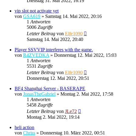
Dienstag 31. Mai 2022, 16:19
vip slot not activate yet
von
GSA619
»
Samstag 14. Mai 2022, 20:16
1
Antworten
5006
Zugriffe
Letzter Beitrag
von
Elfe1090
Samstag 14. Mai 2022, 20:40
Player SSVVIP interferes with the game.
von
R4ZVEDKA
»
Donnerstag 12. Mai 2022, 15:03
1
Antworten
5531
Zugriffe
Letzter Beitrag
von
Elfe1090
Donnerstag 12. Mai 2022, 20:51
BF4 Shanghai Server - BASERAPE
von
JonasTheGabriel
»
Montag 2. Mai 2022, 17:58
1
Antworten
5458
Zugriffe
Letzter Beitrag
von
JLe72
Montag 2. Mai 2022, 19:14
heli action
von
Chriss
»
Donnerstag 10. März 2022, 00:51