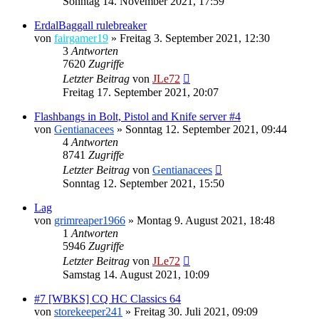
Sonntag 14. November 2021, 17:59
ErdalBaggall rulebreaker
von
fairgamer19
»
Freitag 3. September 2021, 12:30
3
Antworten
7620
Zugriffe
Letzter Beitrag
von
JLe72
Freitag 17. September 2021, 20:07
Flashbangs in Bolt, Pistol and Knife server #4
von
Gentianacees
»
Sonntag 12. September 2021, 09:44
4
Antworten
8741
Zugriffe
Letzter Beitrag
von
Gentianacees
Sonntag 12. September 2021, 15:50
Lag
von
grimreaper1966
»
Montag 9. August 2021, 18:48
1
Antworten
5946
Zugriffe
Letzter Beitrag
von
JLe72
Samstag 14. August 2021, 10:09
#7 [WBKS] CQ HC Classics 64
von
storekeeper241
»
Freitag 30. Juli 2021, 09:09