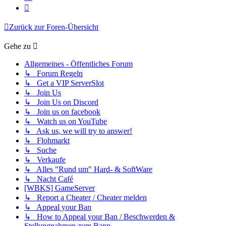
Nächste
Zurück zur Foren-Übersicht
Gehe zu
Allgemeines - Öffentliches Forum
↳ Forum Regeln
↳ Get a VIP ServerSlot
↳ Join Us
↳ Join Us on Discord
↳ Join us on facebook
↳ Watch us on YouTube
↳ Ask us, we will try to answer!
↳ Flohmarkt
↳ Suche
↳ Verkaufe
↳ Alles "Rund um" Hard- & SoftWare
↳ Nacht Café
[WBKS] GameServer
↳ Report a Cheater / Cheater melden
↳ Appeal your Ban
↳ How to Appeal your Ban / Beschwerden &
Stellungnahmen zum Bann