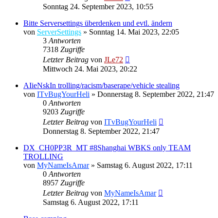
Sonntag 24. September 2023, 10:55
Bitte Serversettings überdenken und evtl. ändern
von
ServerSettings
»
Sonntag 14. Mai 2023, 22:05
3
Antworten
7318
Zugriffe
Letzter Beitrag
von
JLe72
Mittwoch 24. Mai 2023, 20:22
AIieNskIn trolling/racism/baserape/vehicle stealing
von
ITvBugYourHeli
»
Donnerstag 8. September 2022, 21:47
0
Antworten
9203
Zugriffe
Letzter Beitrag
von
ITvBugYourHeli
Donnerstag 8. September 2022, 21:47
DX_CH0PP3R_MT #8Shanghai WBKS only TEAM
TROLLING
von
MyNameIsAmar
»
Samstag 6. August 2022, 17:11
0
Antworten
8957
Zugriffe
Letzter Beitrag
von
MyNameIsAmar
Samstag 6. August 2022, 17:11