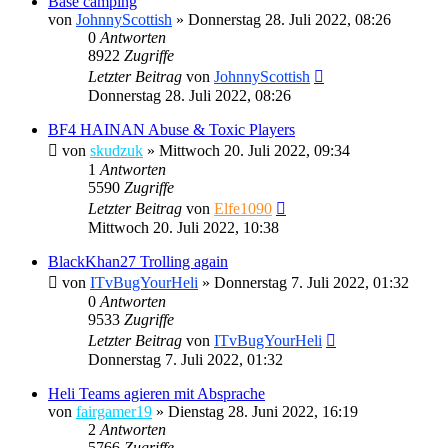
Base camping
von
JohnnyScottish
»
Donnerstag 28. Juli 2022, 08:26
0
Antworten
8922
Zugriffe
Letzter Beitrag
von
JohnnyScottish
Donnerstag 28. Juli 2022, 08:26
BF4 HAINAN Abuse & Toxic Players
von
skudzuk
»
Mittwoch 20. Juli 2022, 09:34
1
Antworten
5590
Zugriffe
Letzter Beitrag
von
Elfe1090
Mittwoch 20. Juli 2022, 10:38
BlackKhan27 Trolling again
von
ITvBugYourHeli
»
Donnerstag 7. Juli 2022, 01:32
0
Antworten
9533
Zugriffe
Letzter Beitrag
von
ITvBugYourHeli
Donnerstag 7. Juli 2022, 01:32
Heli Teams agieren mit Absprache
von
fairgamer19
»
Dienstag 28. Juni 2022, 16:19
2
Antworten
5766
Zugriffe