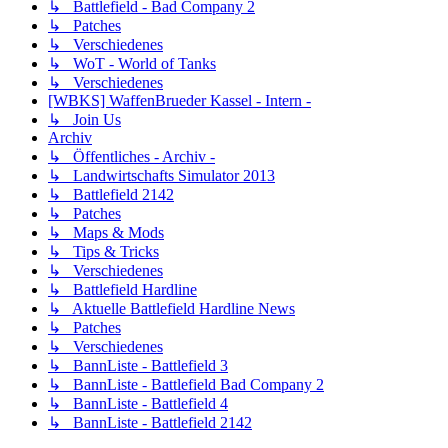
↳ Battlefield - Bad Company 2
↳ Patches
↳ Verschiedenes
↳ WoT - World of Tanks
↳ Verschiedenes
[WBKS] WaffenBrueder Kassel - Intern -
↳ Join Us
Archiv
↳ Öffentliches - Archiv -
↳ Landwirtschafts Simulator 2013
↳ Battlefield 2142
↳ Patches
↳ Maps & Mods
↳ Tips & Tricks
↳ Verschiedenes
↳ Battlefield Hardline
↳ Aktuelle Battlefield Hardline News
↳ Patches
↳ Verschiedenes
↳ BannListe - Battlefield 3
↳ BannListe - Battlefield Bad Company 2
↳ BannListe - Battlefield 4
↳ BannListe - Battlefield 2142