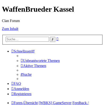
WaffenBrueder Kassel
Clan Forum
Zum Inhalt
Erweiterte
Suche
Suche
Schnellzugriff
Unbeantwortete Themen
Aktive Themen
Suche
FAQ
Anmelden
Registrieren
Foren-Übersicht
[WBKS] GameServer
Feedback /