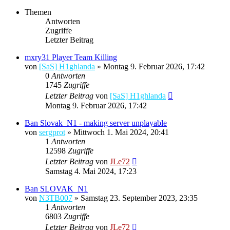
Themen
Antworten
Zugriffe
Letzter Beitrag
mxry31 Player Team Killing
von
[SaS] H1ghlanda
»
Montag 9. Februar 2026, 17:42
0
Antworten
1745
Zugriffe
Letzter Beitrag
von
[SaS] H1ghlanda
Montag 9. Februar 2026, 17:42
Ban Slovak_N1 - making server unplayable
von
sergprot
»
Mittwoch 1. Mai 2024, 20:41
1
Antworten
12598
Zugriffe
Letzter Beitrag
von
JLe72
Samstag 4. Mai 2024, 17:23
Ban SLOVAK_N1
von
N3TB007
»
Samstag 23. September 2023, 23:35
1
Antworten
6803
Zugriffe
Letzter Beitrag
von
JLe72