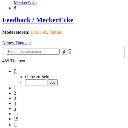
MeckerEcke
Suche
Feedback / MeckerEcke
Moderatoren:
Elfe1090
,
feldsau
Neues Thema
Erweiterte
Suche
Suche
455 Themen
Seite
1
Gehe zu Seite:
von
19
1
2
3
4
5
…
19
Nächste