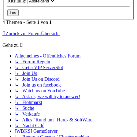
Richtung:
4 Themen • Seite
1
von
1
Zurück zur Foren-Übersicht
Gehe zu
Allgemeines - Öffentliches Forum
↳ Forum Regeln
↳ Get a VIP ServerSlot
↳ Join Us
↳ Join Us on Discord
↳ Join us on facebook
↳ Watch us on YouTube
↳ Ask us, we will try to answer!
↳ Flohmarkt
↳ Suche
↳ Verkaufe
↳ Alles "Rund um" Hard- & SoftWare
↳ Nacht Café
[WBKS] GameServer
↳ Report a Cheater / Cheater melden