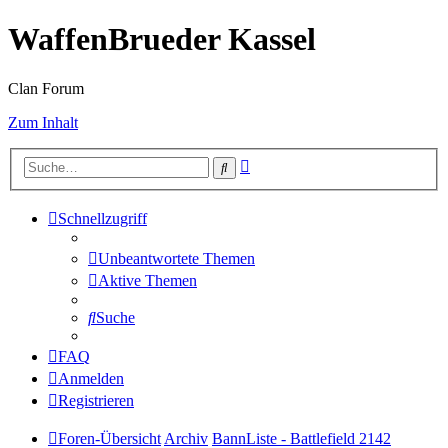
WaffenBrueder Kassel
Clan Forum
Zum Inhalt
Erweiterte
Suche
Suche
Schnellzugriff
Unbeantwortete Themen
Aktive Themen
Suche
FAQ
Anmelden
Registrieren
Foren-Übersicht
Archiv
BannListe - Battlefield 2142