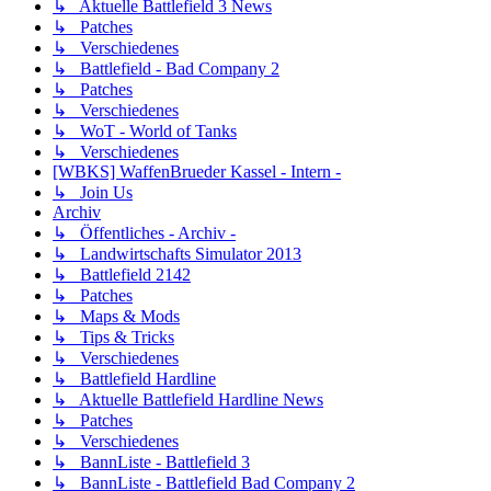
↳ Aktuelle Battlefield 3 News
↳ Patches
↳ Verschiedenes
↳ Battlefield - Bad Company 2
↳ Patches
↳ Verschiedenes
↳ WoT - World of Tanks
↳ Verschiedenes
[WBKS] WaffenBrueder Kassel - Intern -
↳ Join Us
Archiv
↳ Öffentliches - Archiv -
↳ Landwirtschafts Simulator 2013
↳ Battlefield 2142
↳ Patches
↳ Maps & Mods
↳ Tips & Tricks
↳ Verschiedenes
↳ Battlefield Hardline
↳ Aktuelle Battlefield Hardline News
↳ Patches
↳ Verschiedenes
↳ BannListe - Battlefield 3
↳ BannListe - Battlefield Bad Company 2