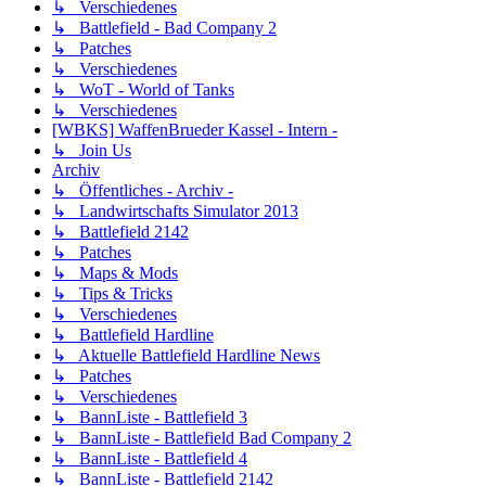
↳ Verschiedenes
↳ Battlefield - Bad Company 2
↳ Patches
↳ Verschiedenes
↳ WoT - World of Tanks
↳ Verschiedenes
[WBKS] WaffenBrueder Kassel - Intern -
↳ Join Us
Archiv
↳ Öffentliches - Archiv -
↳ Landwirtschafts Simulator 2013
↳ Battlefield 2142
↳ Patches
↳ Maps & Mods
↳ Tips & Tricks
↳ Verschiedenes
↳ Battlefield Hardline
↳ Aktuelle Battlefield Hardline News
↳ Patches
↳ Verschiedenes
↳ BannListe - Battlefield 3
↳ BannListe - Battlefield Bad Company 2
↳ BannListe - Battlefield 4
↳ BannListe - Battlefield 2142