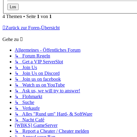
4 Themen • Seite
1
von
1
Zurück zur Foren-Übersicht
Gehe zu
Allgemeines - Öffentliches Forum
↳ Forum Regeln
↳ Get a VIP ServerSlot
↳ Join Us
↳ Join Us on Discord
↳ Join us on facebook
↳ Watch us on YouTube
↳ Ask us, we will try to answer!
↳ Flohmarkt
↳ Suche
↳ Verkaufe
↳ Alles "Rund um" Hard- & SoftWare
↳ Nacht Café
[WBKS] GameServer
↳ Report a Cheater / Cheater melden
↳ Appeal your Ban