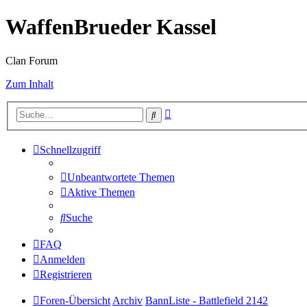
WaffenBrueder Kassel
Clan Forum
Zum Inhalt
Erweiterte
Suche
Suche
Schnellzugriff
Unbeantwortete Themen
Aktive Themen
Suche
FAQ
Anmelden
Registrieren
Foren-Übersicht
Archiv
BannListe - Battlefield 2142