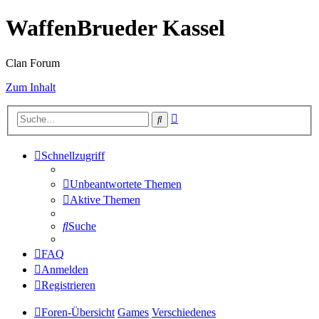
WaffenBrueder Kassel
Clan Forum
Zum Inhalt
Erweiterte
Suche
Suche
Schnellzugriff
Unbeantwortete Themen
Aktive Themen
Suche
FAQ
Anmelden
Registrieren
Foren-Übersicht
Games
Verschiedenes