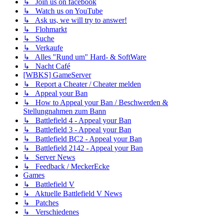
↳ Join us on facebook
↳ Watch us on YouTube
↳ Ask us, we will try to answer!
↳ Flohmarkt
↳ Suche
↳ Verkaufe
↳ Alles "Rund um" Hard- & SoftWare
↳ Nacht Café
[WBKS] GameServer
↳ Report a Cheater / Cheater melden
↳ Appeal your Ban
↳ How to Appeal your Ban / Beschwerden &
Stellungnahmen zum Bann
↳ Battlefield 4 - Appeal your Ban
↳ Battlefield 3 - Appeal your Ban
↳ Battlefield BC2 - Appeal your Ban
↳ Battlefield 2142 - Appeal your Ban
↳ Server News
↳ Feedback / MeckerEcke
Games
↳ Battlefield V
↳ Aktuelle Battlefield V News
↳ Patches
↳ Verschiedenes