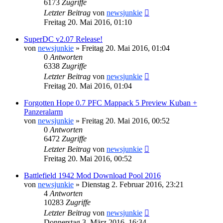
6173
Zugriffe
Letzter Beitrag
von
newsjunkie
Freitag 20. Mai 2016, 01:10
SuperDC v2.07 Release!
von
newsjunkie
»
Freitag 20. Mai 2016, 01:04
0
Antworten
6338
Zugriffe
Letzter Beitrag
von
newsjunkie
Freitag 20. Mai 2016, 01:04
Forgotten Hope 0.7 PFC Mappack 5 Preview Kuban +
Panzeralarm
von
newsjunkie
»
Freitag 20. Mai 2016, 00:52
0
Antworten
6472
Zugriffe
Letzter Beitrag
von
newsjunkie
Freitag 20. Mai 2016, 00:52
Battlefield 1942 Mod Download Pool 2016
von
newsjunkie
»
Dienstag 2. Februar 2016, 23:21
4
Antworten
10283
Zugriffe
Letzter Beitrag
von
newsjunkie
Donnerstag 3. März 2016, 16:34