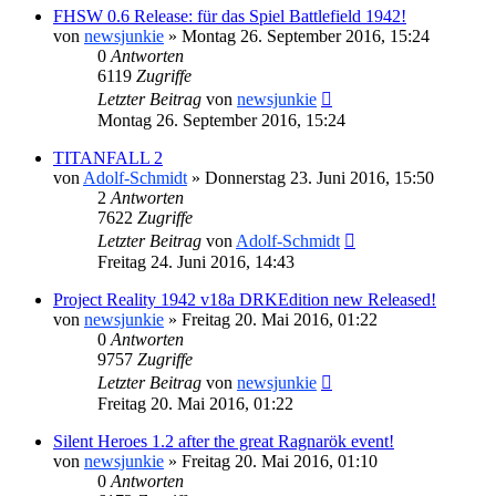
FHSW 0.6 Release: für das Spiel Battlefield 1942!
von
newsjunkie
»
Montag 26. September 2016, 15:24
0
Antworten
6119
Zugriffe
Letzter Beitrag
von
newsjunkie
Montag 26. September 2016, 15:24
TITANFALL 2
von
Adolf-Schmidt
»
Donnerstag 23. Juni 2016, 15:50
2
Antworten
7622
Zugriffe
Letzter Beitrag
von
Adolf-Schmidt
Freitag 24. Juni 2016, 14:43
Project Reality 1942 v18a DRKEdition new Released!
von
newsjunkie
»
Freitag 20. Mai 2016, 01:22
0
Antworten
9757
Zugriffe
Letzter Beitrag
von
newsjunkie
Freitag 20. Mai 2016, 01:22
Silent Heroes 1.2 after the great Ragnarök event!
von
newsjunkie
»
Freitag 20. Mai 2016, 01:10
0
Antworten