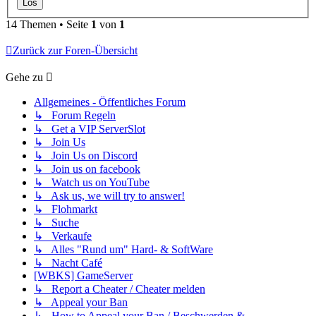
14 Themen • Seite
1
von
1
Zurück zur Foren-Übersicht
Gehe zu
Allgemeines - Öffentliches Forum
↳ Forum Regeln
↳ Get a VIP ServerSlot
↳ Join Us
↳ Join Us on Discord
↳ Join us on facebook
↳ Watch us on YouTube
↳ Ask us, we will try to answer!
↳ Flohmarkt
↳ Suche
↳ Verkaufe
↳ Alles "Rund um" Hard- & SoftWare
↳ Nacht Café
[WBKS] GameServer
↳ Report a Cheater / Cheater melden
↳ Appeal your Ban
↳ How to Appeal your Ban / Beschwerden &