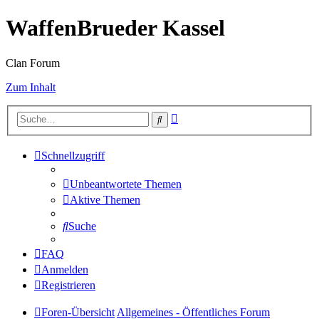
WaffenBrueder Kassel
Clan Forum
Zum Inhalt
Erweiterte
Suche
Suche
Schnellzugriff
Unbeantwortete Themen
Aktive Themen
Suche
FAQ
Anmelden
Registrieren
Foren-Übersicht
Allgemeines - Öffentliches Forum