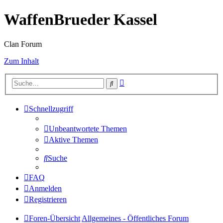
WaffenBrueder Kassel
Clan Forum
Zum Inhalt
Erweiterte
Suche
Suche
Schnellzugriff
Unbeantwortete Themen
Aktive Themen
Suche
FAQ
Anmelden
Registrieren
Foren-Übersicht
Allgemeines - Öffentliches Forum