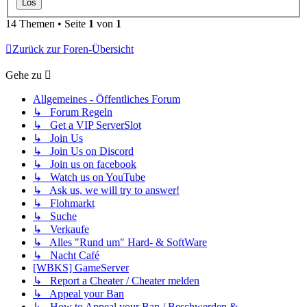
14 Themen • Seite
1
von
1
Zurück zur Foren-Übersicht
Gehe zu
Allgemeines - Öffentliches Forum
↳ Forum Regeln
↳ Get a VIP ServerSlot
↳ Join Us
↳ Join Us on Discord
↳ Join us on facebook
↳ Watch us on YouTube
↳ Ask us, we will try to answer!
↳ Flohmarkt
↳ Suche
↳ Verkaufe
↳ Alles "Rund um" Hard- & SoftWare
↳ Nacht Café
[WBKS] GameServer
↳ Report a Cheater / Cheater melden
↳ Appeal your Ban
↳ How to Appeal your Ban / Beschwerden &