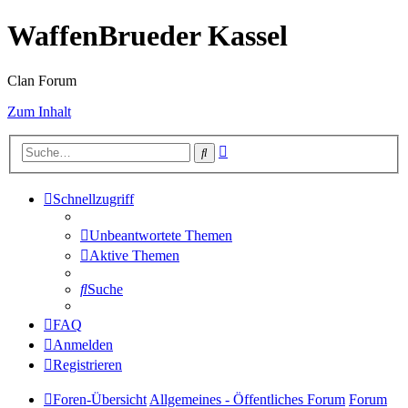
WaffenBrueder Kassel
Clan Forum
Zum Inhalt
Erweiterte
Suche
Suche
Schnellzugriff
Unbeantwortete Themen
Aktive Themen
Suche
FAQ
Anmelden
Registrieren
Foren-Übersicht
Allgemeines - Öffentliches Forum
Forum