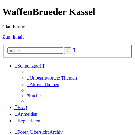
WaffenBrueder Kassel
Clan Forum
Zum Inhalt
Erweiterte
Suche
Suche
Schnellzugriff
Unbeantwortete Themen
Aktive Themen
Suche
FAQ
Anmelden
Registrieren
Foren-Übersicht
Archiv