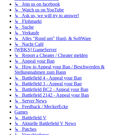
↳ Join us on facebook
↳ Watch us on YouTube
↳ Ask us, we will try to answer!
↳ Flohmarkt
↳ Suche
↳ Verkaufe
↳ Alles "Rund um" Hard- & SoftWare
↳ Nacht Café
[WBKS] GameServer
↳ Report a Cheater / Cheater melden
↳ Appeal your Ban
↳ How to Appeal your Ban / Beschwerden &
Stellungnahmen zum Bann
↳ Battlefield 4 - Appeal your Ban
↳ Battlefield 3 - Appeal your Ban
↳ Battlefield BC2 - Appeal your Ban
↳ Battlefield 2142 - Appeal your Ban
↳ Server News
↳ Feedback / MeckerEcke
Games
↳ Battlefield V
↳ Aktuelle Battlefield V News
↳ Patches
↳ Verschiedenes