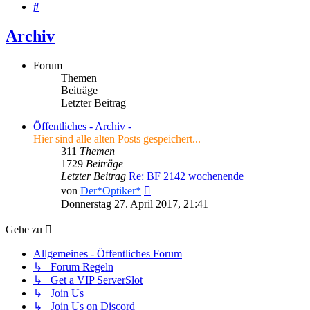
Suche
Archiv
Forum
Themen
Beiträge
Letzter Beitrag
Öffentliches - Archiv -
Hier sind alle alten Posts gespeichert...
311
Themen
1729
Beiträge
Letzter Beitrag
Re: BF 2142 wochenende
Neuester
von
Der*Optiker*
Beitrag
Donnerstag 27. April 2017, 21:41
Gehe zu
Allgemeines - Öffentliches Forum
↳ Forum Regeln
↳ Get a VIP ServerSlot
↳ Join Us
↳ Join Us on Discord