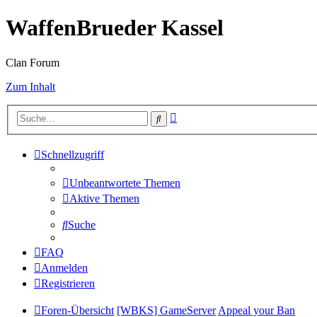
WaffenBrueder Kassel
Clan Forum
Zum Inhalt
Erweiterte
Suche
Suche
Schnellzugriff
Unbeantwortete Themen
Aktive Themen
Suche
FAQ
Anmelden
Registrieren
Foren-Übersicht
[WBKS] GameServer
Appeal your Ban