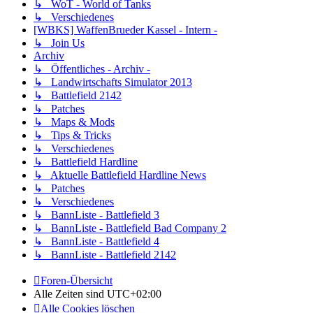
↳ WoT - World of Tanks
↳ Verschiedenes
[WBKS] WaffenBrueder Kassel - Intern -
↳ Join Us
Archiv
↳ Öffentliches - Archiv -
↳ Landwirtschafts Simulator 2013
↳ Battlefield 2142
↳ Patches
↳ Maps & Mods
↳ Tips & Tricks
↳ Verschiedenes
↳ Battlefield Hardline
↳ Aktuelle Battlefield Hardline News
↳ Patches
↳ Verschiedenes
↳ BannListe - Battlefield 3
↳ BannListe - Battlefield Bad Company 2
↳ BannListe - Battlefield 4
↳ BannListe - Battlefield 2142
Foren-Übersicht
Alle Zeiten sind
UTC+02:00
Alle Cookies löschen