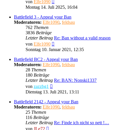
Neuester
von
Elfe1090
Beitrag
Montag 14. Juli 2025, 16:04
Battlefield 3 - Appeal your Ban
Moderatoren:
Elfe1090
,
feldsau
762
Themen
3836
Beiträge
Letzter Beitrag
Re: Ban without a valid reason
Neuester
von
Elfe1090
Beitrag
Sonntag 10. Januar 2021, 12:35
Battlefield BC2 - Appeal your Ban
Moderatoren:
Elfe1090
,
feldsau
28
Themen
180
Beiträge
Letzter Beitrag
Re: BAN: Nonski1337
Neuester
von
zazzbg1
Beitrag
Dienstag 13. Juli 2021, 13:11
Battlefield 2142 - Appeal your Ban
Moderatoren:
Elfe1090
,
feldsau
25
Themen
116
Beiträge
Letzter Beitrag
Re: Finde ich nicht so nett !…
Neuester
von
JLe72