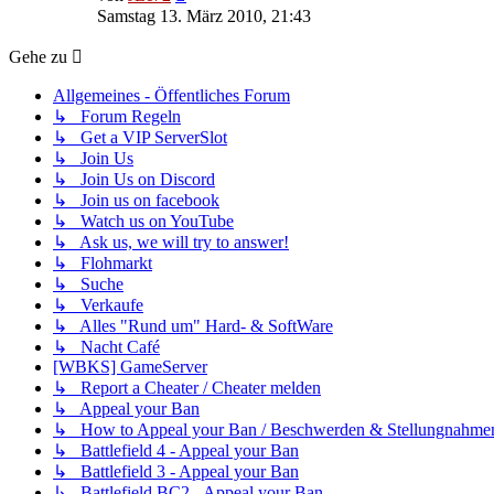
Beitrag
Samstag 13. März 2010, 21:43
Gehe zu
Allgemeines - Öffentliches Forum
↳ Forum Regeln
↳ Get a VIP ServerSlot
↳ Join Us
↳ Join Us on Discord
↳ Join us on facebook
↳ Watch us on YouTube
↳ Ask us, we will try to answer!
↳ Flohmarkt
↳ Suche
↳ Verkaufe
↳ Alles "Rund um" Hard- & SoftWare
↳ Nacht Café
[WBKS] GameServer
↳ Report a Cheater / Cheater melden
↳ Appeal your Ban
↳ How to Appeal your Ban / Beschwerden & Stellungnahme
↳ Battlefield 4 - Appeal your Ban
↳ Battlefield 3 - Appeal your Ban
↳ Battlefield BC2 - Appeal your Ban