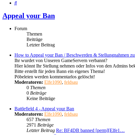
Suche
Appeal your Ban
Forum
Themen
Beiträge
Letzter Beitrag
How to Appeal your Ban / Beschwerden & Stellungnahmen z
Ihr wurdet von Unseren GameServern verbannt?
Hier könnt Ihr Stellung nehmen oder Infos von den Admins b
Bitte erstellt für jeden Bann ein eigenes Thema!
Pöbeleien werden kommentarlos gelöscht!
Moderatoren:
Elfe1090
,
feldsau
0
Themen
0
Beiträge
Keine Beiträge
Battlefield 4 - Appeal your Ban
Moderatoren:
Elfe1090
,
feldsau
657
Themen
2971
Beiträge
Letzter Beitrag
Re: BF4DB banned [perm][Elfe1…