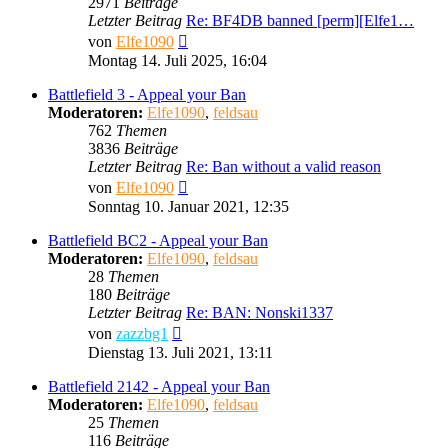
2971
Beiträge
Letzter Beitrag
Re: BF4DB banned [perm][Elfe1…
Neuester
von
Elfe1090
Beitrag
Montag 14. Juli 2025, 16:04
Battlefield 3 - Appeal your Ban
Moderatoren:
Elfe1090
,
feldsau
762
Themen
3836
Beiträge
Letzter Beitrag
Re: Ban without a valid reason
Neuester
von
Elfe1090
Beitrag
Sonntag 10. Januar 2021, 12:35
Battlefield BC2 - Appeal your Ban
Moderatoren:
Elfe1090
,
feldsau
28
Themen
180
Beiträge
Letzter Beitrag
Re: BAN: Nonski1337
Neuester
von
zazzbg1
Beitrag
Dienstag 13. Juli 2021, 13:11
Battlefield 2142 - Appeal your Ban
Moderatoren:
Elfe1090
,
feldsau
25
Themen
116
Beiträge