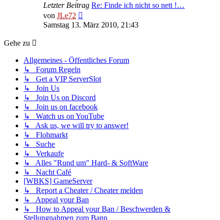
Letzter Beitrag
Re: Finde ich nicht so nett !…
Neuester
von
JLe72
Beitrag
Samstag 13. März 2010, 21:43
Gehe zu
Allgemeines - Öffentliches Forum
↳ Forum Regeln
↳ Get a VIP ServerSlot
↳ Join Us
↳ Join Us on Discord
↳ Join us on facebook
↳ Watch us on YouTube
↳ Ask us, we will try to answer!
↳ Flohmarkt
↳ Suche
↳ Verkaufe
↳ Alles "Rund um" Hard- & SoftWare
↳ Nacht Café
[WBKS] GameServer
↳ Report a Cheater / Cheater melden
↳ Appeal your Ban
↳ How to Appeal your Ban / Beschwerden &
Stellungnahmen zum Bann