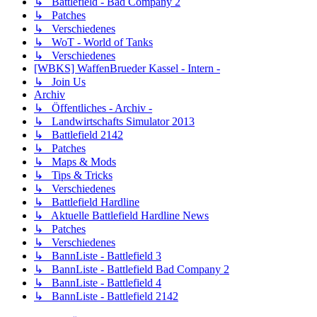
↳ Battlefield - Bad Company 2
↳ Patches
↳ Verschiedenes
↳ WoT - World of Tanks
↳ Verschiedenes
[WBKS] WaffenBrueder Kassel - Intern -
↳ Join Us
Archiv
↳ Öffentliches - Archiv -
↳ Landwirtschafts Simulator 2013
↳ Battlefield 2142
↳ Patches
↳ Maps & Mods
↳ Tips & Tricks
↳ Verschiedenes
↳ Battlefield Hardline
↳ Aktuelle Battlefield Hardline News
↳ Patches
↳ Verschiedenes
↳ BannListe - Battlefield 3
↳ BannListe - Battlefield Bad Company 2
↳ BannListe - Battlefield 4
↳ BannListe - Battlefield 2142