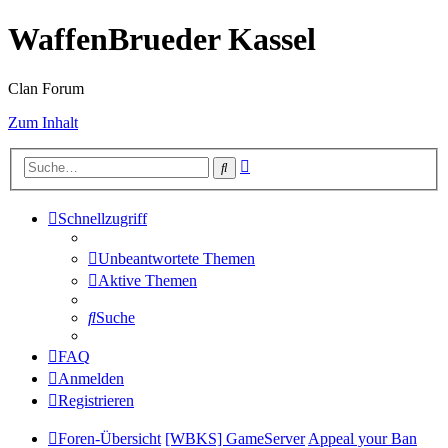
WaffenBrueder Kassel
Clan Forum
Zum Inhalt
Erweiterte
Suche
Suche
Schnellzugriff
Unbeantwortete Themen
Aktive Themen
Suche
FAQ
Anmelden
Registrieren
Foren-Übersicht
[WBKS] GameServer
Appeal your Ban