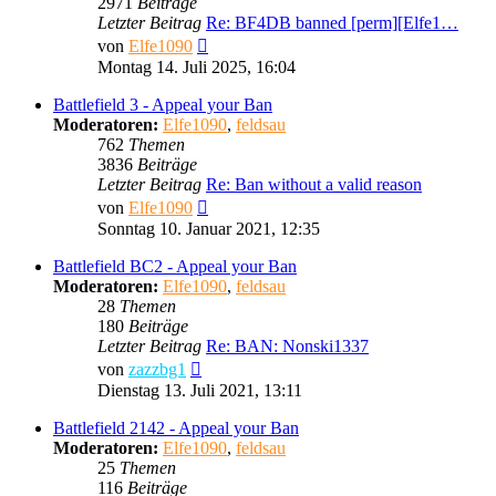
2971
Beiträge
Letzter Beitrag
Re: BF4DB banned [perm][Elfe1…
Neuester
von
Elfe1090
Beitrag
Montag 14. Juli 2025, 16:04
Battlefield 3 - Appeal your Ban
Moderatoren:
Elfe1090
,
feldsau
762
Themen
3836
Beiträge
Letzter Beitrag
Re: Ban without a valid reason
Neuester
von
Elfe1090
Beitrag
Sonntag 10. Januar 2021, 12:35
Battlefield BC2 - Appeal your Ban
Moderatoren:
Elfe1090
,
feldsau
28
Themen
180
Beiträge
Letzter Beitrag
Re: BAN: Nonski1337
Neuester
von
zazzbg1
Beitrag
Dienstag 13. Juli 2021, 13:11
Battlefield 2142 - Appeal your Ban
Moderatoren:
Elfe1090
,
feldsau
25
Themen
116
Beiträge