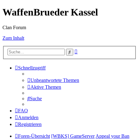
WaffenBrueder Kassel
Clan Forum
Zum Inhalt
Erweiterte
Suche
Suche
Schnellzugriff
Unbeantwortete Themen
Aktive Themen
Suche
FAQ
Anmelden
Registrieren
Foren-Übersicht
[WBKS] GameServer
Appeal your Ban