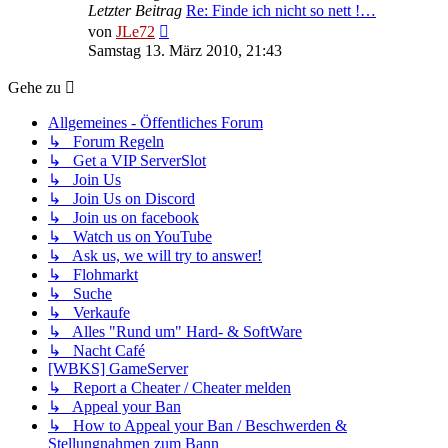
Letzter Beitrag
Re: Finde ich nicht so nett !…
Neuester
von
JLe72
Beitrag
Samstag 13. März 2010, 21:43
Gehe zu
Allgemeines - Öffentliches Forum
↳ Forum Regeln
↳ Get a VIP ServerSlot
↳ Join Us
↳ Join Us on Discord
↳ Join us on facebook
↳ Watch us on YouTube
↳ Ask us, we will try to answer!
↳ Flohmarkt
↳ Suche
↳ Verkaufe
↳ Alles "Rund um" Hard- & SoftWare
↳ Nacht Café
[WBKS] GameServer
↳ Report a Cheater / Cheater melden
↳ Appeal your Ban
↳ How to Appeal your Ban / Beschwerden &
Stellungnahmen zum Bann