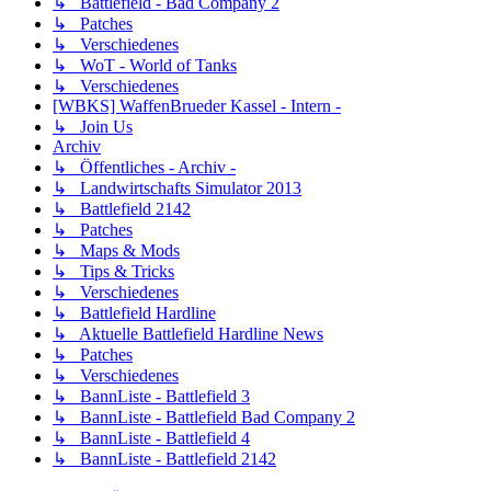
↳ Battlefield - Bad Company 2
↳ Patches
↳ Verschiedenes
↳ WoT - World of Tanks
↳ Verschiedenes
[WBKS] WaffenBrueder Kassel - Intern -
↳ Join Us
Archiv
↳ Öffentliches - Archiv -
↳ Landwirtschafts Simulator 2013
↳ Battlefield 2142
↳ Patches
↳ Maps & Mods
↳ Tips & Tricks
↳ Verschiedenes
↳ Battlefield Hardline
↳ Aktuelle Battlefield Hardline News
↳ Patches
↳ Verschiedenes
↳ BannListe - Battlefield 3
↳ BannListe - Battlefield Bad Company 2
↳ BannListe - Battlefield 4
↳ BannListe - Battlefield 2142