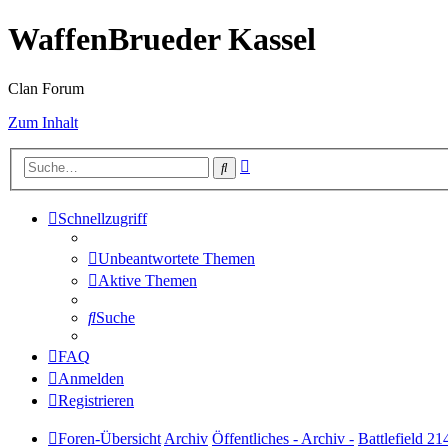
WaffenBrueder Kassel
Clan Forum
Zum Inhalt
Erweiterte
Suche
Suche
Schnellzugriff
Unbeantwortete Themen
Aktive Themen
Suche
FAQ
Anmelden
Registrieren
Foren-Übersicht
Archiv
Öffentliches - Archiv -
Battlefield 21