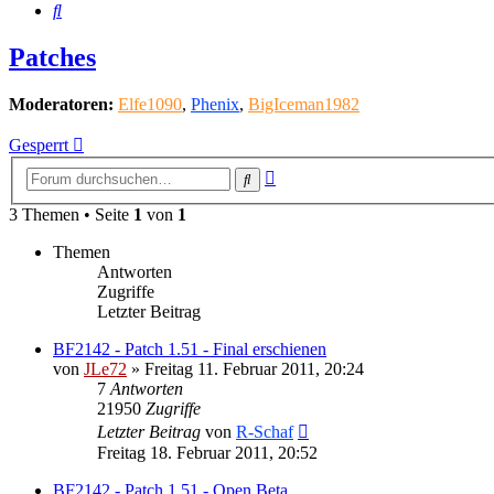
Suche
Patches
Moderatoren:
Elfe1090
,
Phenix
,
BigIceman1982
Gesperrt
Erweiterte
Suche
Suche
3 Themen • Seite
1
von
1
Themen
Antworten
Zugriffe
Letzter Beitrag
BF2142 - Patch 1.51 - Final erschienen
von
JLe72
»
Freitag 11. Februar 2011, 20:24
7
Antworten
21950
Zugriffe
Letzter Beitrag
von
R-Schaf
Freitag 18. Februar 2011, 20:52
BF2142 - Patch 1.51 - Open Beta