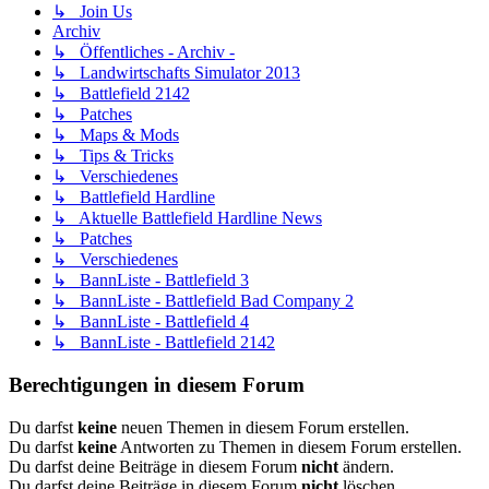
↳ Join Us
Archiv
↳ Öffentliches - Archiv -
↳ Landwirtschafts Simulator 2013
↳ Battlefield 2142
↳ Patches
↳ Maps & Mods
↳ Tips & Tricks
↳ Verschiedenes
↳ Battlefield Hardline
↳ Aktuelle Battlefield Hardline News
↳ Patches
↳ Verschiedenes
↳ BannListe - Battlefield 3
↳ BannListe - Battlefield Bad Company 2
↳ BannListe - Battlefield 4
↳ BannListe - Battlefield 2142
Berechtigungen in diesem Forum
Du darfst
keine
neuen Themen in diesem Forum erstellen.
Du darfst
keine
Antworten zu Themen in diesem Forum erstellen.
Du darfst deine Beiträge in diesem Forum
nicht
ändern.
Du darfst deine Beiträge in diesem Forum
nicht
löschen.