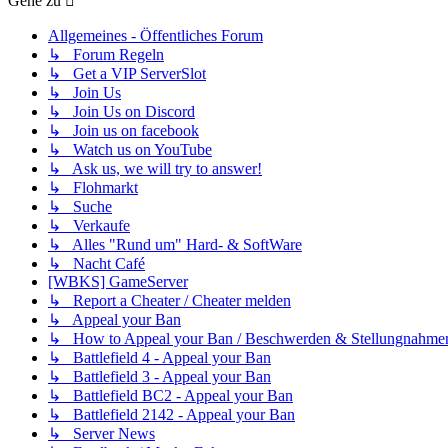
Gehe zu
Allgemeines - Öffentliches Forum
↳ Forum Regeln
↳ Get a VIP ServerSlot
↳ Join Us
↳ Join Us on Discord
↳ Join us on facebook
↳ Watch us on YouTube
↳ Ask us, we will try to answer!
↳ Flohmarkt
↳ Suche
↳ Verkaufe
↳ Alles "Rund um" Hard- & SoftWare
↳ Nacht Café
[WBKS] GameServer
↳ Report a Cheater / Cheater melden
↳ Appeal your Ban
↳ How to Appeal your Ban / Beschwerden & Stellungnahme
↳ Battlefield 4 - Appeal your Ban
↳ Battlefield 3 - Appeal your Ban
↳ Battlefield BC2 - Appeal your Ban
↳ Battlefield 2142 - Appeal your Ban
↳ Server News