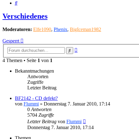
Suche
Verschiedenes
Moderatoren:
Elfe1090
,
Phenix
,
BigIceman1982
Gesperrt
Erweiterte
Suche
Suche
4 Themen • Seite
1
von
1
Bekanntmachungen
Antworten
Zugriffe
Letzter Beitrag
BF2142 - CD defekt?
von
Flummi
»
Donnerstag 7. Januar 2010, 17:14
0
Antworten
5704
Zugriffe
Letzter Beitrag
von
Flummi
Donnerstag 7. Januar 2010, 17:14
Themen