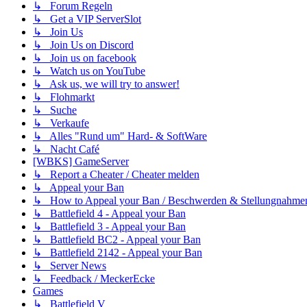
↳ Forum Regeln
↳ Get a VIP ServerSlot
↳ Join Us
↳ Join Us on Discord
↳ Join us on facebook
↳ Watch us on YouTube
↳ Ask us, we will try to answer!
↳ Flohmarkt
↳ Suche
↳ Verkaufe
↳ Alles "Rund um" Hard- & SoftWare
↳ Nacht Café
[WBKS] GameServer
↳ Report a Cheater / Cheater melden
↳ Appeal your Ban
↳ How to Appeal your Ban / Beschwerden & Stellungnahme
↳ Battlefield 4 - Appeal your Ban
↳ Battlefield 3 - Appeal your Ban
↳ Battlefield BC2 - Appeal your Ban
↳ Battlefield 2142 - Appeal your Ban
↳ Server News
↳ Feedback / MeckerEcke
Games
↳ Battlefield V