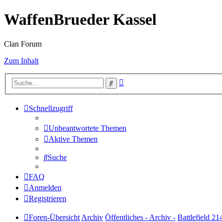
WaffenBrueder Kassel
Clan Forum
Zum Inhalt
Erweiterte
Suche
Suche
Schnellzugriff
Unbeantwortete Themen
Aktive Themen
Suche
FAQ
Anmelden
Registrieren
Foren-Übersicht
Archiv
Öffentliches - Archiv -
Battlefield 21