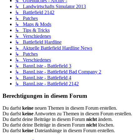
↳ Öffentliches - Archiv -
↳ Landwirtschafts Simulator 2013
↳ Battlefield 2142
↳ Patches
↳ Maps & Mods
↳ Tips & Tricks
↳ Verschiedenes
↳ Battlefield Hardline
↳ Aktuelle Battlefield Hardline News
↳ Patches
↳ Verschiedenes
↳ BannListe - Battlefield 3
↳ BannListe - Battlefield Bad Company 2
↳ BannListe - Battlefield 4
↳ BannListe - Battlefield 2142
Berechtigungen in diesem Forum
Du darfst
keine
neuen Themen in diesem Forum erstellen.
Du darfst
keine
Antworten zu Themen in diesem Forum erstellen.
Du darfst deine Beiträge in diesem Forum
nicht
ändern.
Du darfst deine Beiträge in diesem Forum
nicht
löschen.
Du darfst
keine
Dateianhänge in diesem Forum erstellen.