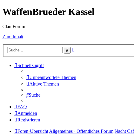
WaffenBrueder Kassel
Clan Forum
Zum Inhalt
Erweiterte
Suche
Suche
Schnellzugriff
Unbeantwortete Themen
Aktive Themen
Suche
FAQ
Anmelden
Registrieren
Foren-Übersicht
Allgemeines - Öffentliches Forum
Nacht Caf