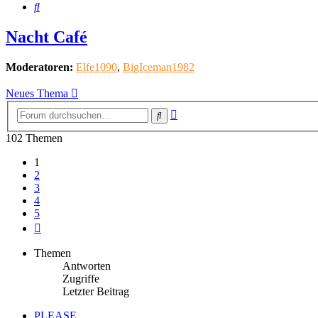
Suche
Nacht Café
Moderatoren:
Elfe1090
,
BigIceman1982
Neues Thema
Erweiterte
Suche
Suche
102 Themen
1
2
3
4
5
Nächste
Themen
Antworten
Zugriffe
Letzter Beitrag
PLEASE