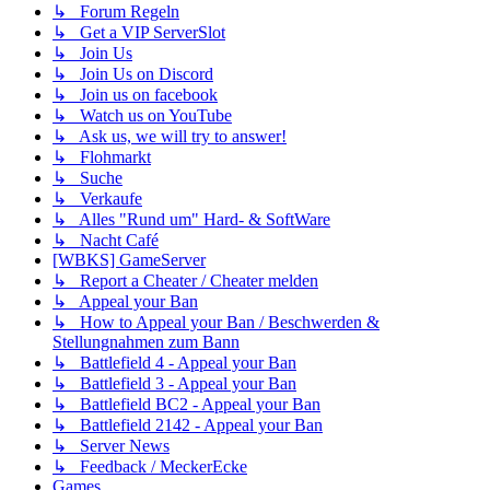
↳ Forum Regeln
↳ Get a VIP ServerSlot
↳ Join Us
↳ Join Us on Discord
↳ Join us on facebook
↳ Watch us on YouTube
↳ Ask us, we will try to answer!
↳ Flohmarkt
↳ Suche
↳ Verkaufe
↳ Alles "Rund um" Hard- & SoftWare
↳ Nacht Café
[WBKS] GameServer
↳ Report a Cheater / Cheater melden
↳ Appeal your Ban
↳ How to Appeal your Ban / Beschwerden &
Stellungnahmen zum Bann
↳ Battlefield 4 - Appeal your Ban
↳ Battlefield 3 - Appeal your Ban
↳ Battlefield BC2 - Appeal your Ban
↳ Battlefield 2142 - Appeal your Ban
↳ Server News
↳ Feedback / MeckerEcke
Games