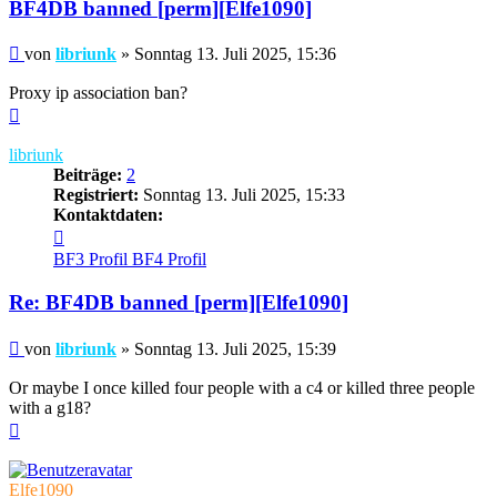
BF4DB banned [perm][Elfe1090]
Beitrag
von
libriunk
»
Sonntag 13. Juli 2025, 15:36
Proxy ip association ban?
Nach
oben
libriunk
Beiträge:
2
Registriert:
Sonntag 13. Juli 2025, 15:33
Kontaktdaten:
Kontaktdaten
von
BF3 Profil
BF4 Profil
libriunk
Re: BF4DB banned [perm][Elfe1090]
Beitrag
von
libriunk
»
Sonntag 13. Juli 2025, 15:39
Or maybe I once killed four people with a c4 or killed three people
with a g18?
Nach
oben
Elfe1090