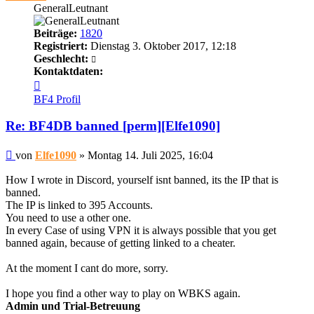
GeneralLeutnant
Beiträge:
1820
Registriert:
Dienstag 3. Oktober 2017, 12:18
Geschlecht:
Kontaktdaten:
Kontaktdaten
von
BF4 Profil
Elfe1090
Re: BF4DB banned [perm][Elfe1090]
Beitrag
von
Elfe1090
»
Montag 14. Juli 2025, 16:04
How I wrote in Discord, yourself isnt banned, its the IP that is
banned.
The IP is linked to 395 Accounts.
You need to use a other one.
In every Case of using VPN it is always possible that you get
banned again, because of getting linked to a cheater.
At the moment I cant do more, sorry.
I hope you find a other way to play on WBKS again.
Admin und Trial-Betreuung