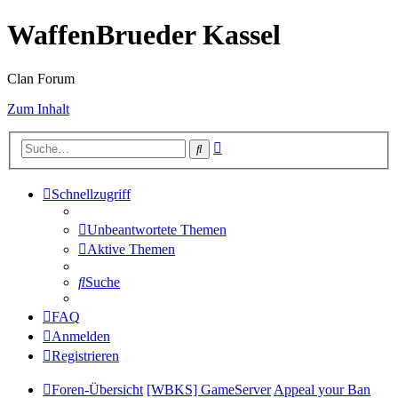
WaffenBrueder Kassel
Clan Forum
Zum Inhalt
Erweiterte
Suche
Suche
Schnellzugriff
Unbeantwortete Themen
Aktive Themen
Suche
FAQ
Anmelden
Registrieren
Foren-Übersicht
[WBKS] GameServer
Appeal your Ban