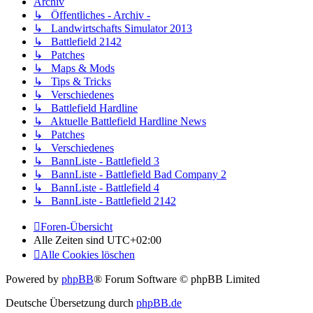
Archiv
↳ Öffentliches - Archiv -
↳ Landwirtschafts Simulator 2013
↳ Battlefield 2142
↳ Patches
↳ Maps & Mods
↳ Tips & Tricks
↳ Verschiedenes
↳ Battlefield Hardline
↳ Aktuelle Battlefield Hardline News
↳ Patches
↳ Verschiedenes
↳ BannListe - Battlefield 3
↳ BannListe - Battlefield Bad Company 2
↳ BannListe - Battlefield 4
↳ BannListe - Battlefield 2142
Foren-Übersicht
Alle Zeiten sind
UTC+02:00
Alle Cookies löschen
Powered by
phpBB
® Forum Software © phpBB Limited
Deutsche Übersetzung durch
phpBB.de