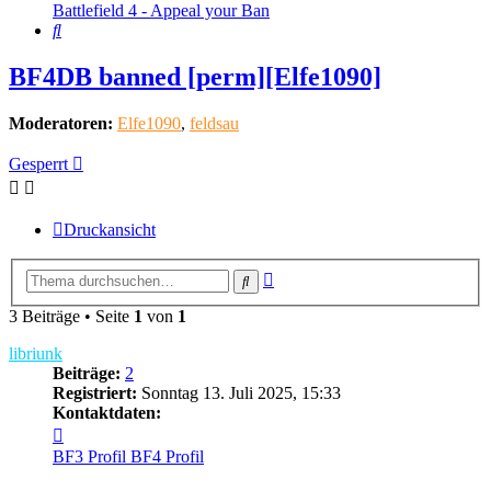
Battlefield 4 - Appeal your Ban
Suche
BF4DB banned [perm][Elfe1090]
Moderatoren:
Elfe1090
,
feldsau
Gesperrt
Druckansicht
Erweiterte
Suche
Suche
3 Beiträge • Seite
1
von
1
libriunk
Beiträge:
2
Registriert:
Sonntag 13. Juli 2025, 15:33
Kontaktdaten:
Kontaktdaten
von
BF3 Profil
BF4 Profil
libriunk