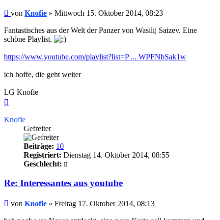
Beitrag
von
Knofie
»
Mittwoch 15. Oktober 2014, 08:23
Fantastisches aus der Welt der Panzer von Wasilij Saizev. Eine
schöne Playlist.
https://www.youtube.com/playlist?list=P ... WPFNbSak1w
ich hoffe, die geht weiter
LG Knofie
Nach
oben
Knofie
Gefreiter
Beiträge:
10
Registriert:
Dienstag 14. Oktober 2014, 08:55
Geschlecht:
Re: Interessantes aus youtube
Beitrag
von
Knofie
»
Freitag 17. Oktober 2014, 08:13