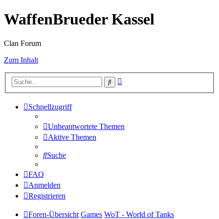
WaffenBrueder Kassel
Clan Forum
Zum Inhalt
Erweiterte
Suche
Suche
Schnellzugriff
Unbeantwortete Themen
Aktive Themen
Suche
FAQ
Anmelden
Registrieren
Foren-Übersicht
Games
WoT - World of Tanks