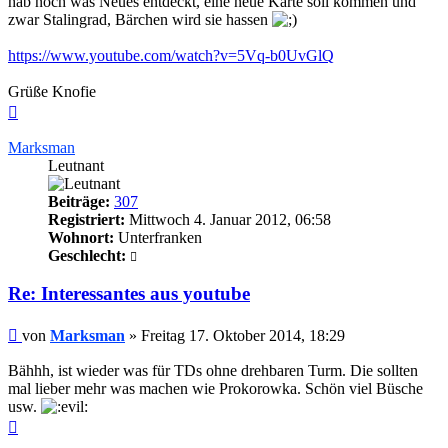
hab noch was Neues entdeckt, eine neue Karte soll kommen und
zwar Stalingrad, Bärchen wird sie hassen
https://www.youtube.com/watch?v=5Vq-b0UvGlQ
Grüße Knofie
Nach
oben
Marksman
Leutnant
Beiträge:
307
Registriert:
Mittwoch 4. Januar 2012, 06:58
Wohnort:
Unterfranken
Geschlecht:
Re: Interessantes aus youtube
Beitrag
von
Marksman
»
Freitag 17. Oktober 2014, 18:29
Bähhh, ist wieder was für TDs ohne drehbaren Turm. Die sollten
mal lieber mehr was machen wie Prokorowka. Schön viel Büsche
usw.
Nach
oben