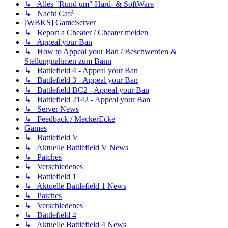
↳ Alles "Rund um" Hard- & SoftWare
↳ Nacht Café
[WBKS] GameServer
↳ Report a Cheater / Cheater melden
↳ Appeal your Ban
↳ How to Appeal your Ban / Beschwerden &
Stellungnahmen zum Bann
↳ Battlefield 4 - Appeal your Ban
↳ Battlefield 3 - Appeal your Ban
↳ Battlefield BC2 - Appeal your Ban
↳ Battlefield 2142 - Appeal your Ban
↳ Server News
↳ Feedback / MeckerEcke
Games
↳ Battlefield V
↳ Aktuelle Battlefield V News
↳ Patches
↳ Verschiedenes
↳ Battlefield 1
↳ Aktuelle Battlefield 1 News
↳ Patches
↳ Verschiedenes
↳ Battlefield 4
↳ Aktuelle Battlefield 4 News