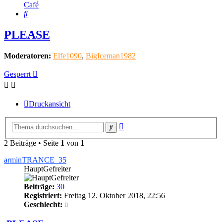
Café
Suche
PLEASE
Moderatoren:
Elfe1090
,
BigIceman1982
Gesperrt
Druckansicht
Erweiterte
Suche
Suche
2 Beiträge • Seite
1
von
1
arminTRANCE_35
HauptGefreiter
Beiträge:
30
Registriert:
Freitag 12. Oktober 2018, 22:56
Geschlecht: