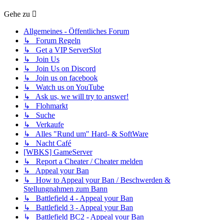
Gehe zu
Allgemeines - Öffentliches Forum
↳ Forum Regeln
↳ Get a VIP ServerSlot
↳ Join Us
↳ Join Us on Discord
↳ Join us on facebook
↳ Watch us on YouTube
↳ Ask us, we will try to answer!
↳ Flohmarkt
↳ Suche
↳ Verkaufe
↳ Alles "Rund um" Hard- & SoftWare
↳ Nacht Café
[WBKS] GameServer
↳ Report a Cheater / Cheater melden
↳ Appeal your Ban
↳ How to Appeal your Ban / Beschwerden &
Stellungnahmen zum Bann
↳ Battlefield 4 - Appeal your Ban
↳ Battlefield 3 - Appeal your Ban
↳ Battlefield BC2 - Appeal your Ban