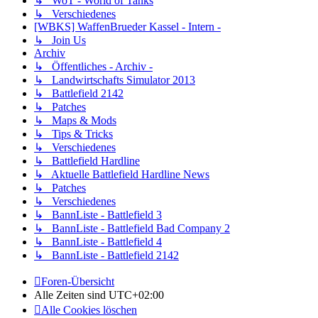
↳ WoT - World of Tanks
↳ Verschiedenes
[WBKS] WaffenBrueder Kassel - Intern -
↳ Join Us
Archiv
↳ Öffentliches - Archiv -
↳ Landwirtschafts Simulator 2013
↳ Battlefield 2142
↳ Patches
↳ Maps & Mods
↳ Tips & Tricks
↳ Verschiedenes
↳ Battlefield Hardline
↳ Aktuelle Battlefield Hardline News
↳ Patches
↳ Verschiedenes
↳ BannListe - Battlefield 3
↳ BannListe - Battlefield Bad Company 2
↳ BannListe - Battlefield 4
↳ BannListe - Battlefield 2142
Foren-Übersicht
Alle Zeiten sind
UTC+02:00
Alle Cookies löschen