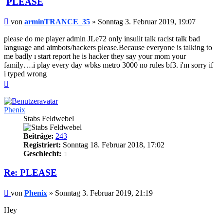
PLEASE
Beitrag
von
arminTRANCE_35
»
Sonntag 3. Februar 2019, 19:07
please do me player admin JLe72 only insulit talk racist talk bad
language and aimbots/hackers please.Because everyone is talking to
me badly ı start report he is hacker they say your mom your
family….i play every day wbks metro 3000 no rules bf3. i'm sorry if
i typed wrong
Nach
oben
Phenix
Stabs Feldwebel
Beiträge:
243
Registriert:
Sonntag 18. Februar 2018, 17:02
Geschlecht:
Re: PLEASE
Beitrag
von
Phenix
»
Sonntag 3. Februar 2019, 21:19
Hey