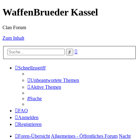
WaffenBrueder Kassel
Clan Forum
Zum Inhalt
Erweiterte
Suche
Suche
Schnellzugriff
Unbeantwortete Themen
Aktive Themen
Suche
FAQ
Anmelden
Registrieren
Foren-Übersicht
Allgemeines - Öffentliches Forum
Nacht