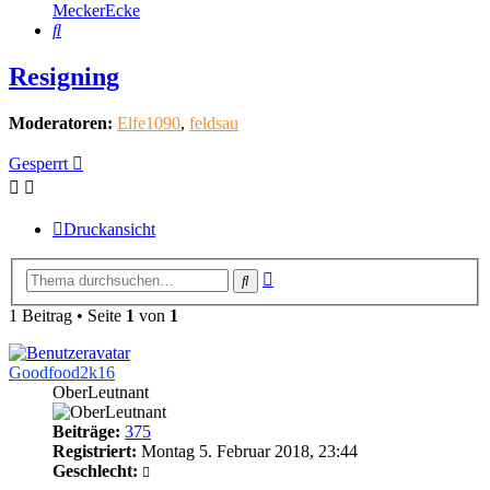
MeckerEcke
Suche
Resigning
Moderatoren:
Elfe1090
,
feldsau
Gesperrt
Druckansicht
Erweiterte
Suche
Suche
1 Beitrag • Seite
1
von
1
Goodfood2k16
OberLeutnant
Beiträge:
375
Registriert:
Montag 5. Februar 2018, 23:44
Geschlecht: