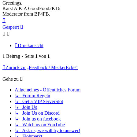
Greetings,
Karst A.K.A GoodFood2K16
Moderator from BF4FB.
Nach
oben
Gesperrt
Druckansicht
1 Beitrag • Seite
1
von
1
Zurück zu „Feedback / MeckerEcke“
Gehe zu
Allgemeines - Öffentliches Forum
↳ Forum Regeln
↳ Get a VIP ServerSlot
↳ Join Us
↳ Join Us on Discord
↳ Join us on facebook
↳ Watch us on YouTube
↳ Ask us, we will try to answer!
↳ Flohmarkt