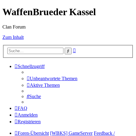
WaffenBrueder Kassel
Clan Forum
Zum Inhalt
Erweiterte
Suche
Suche
Schnellzugriff
Unbeantwortete Themen
Aktive Themen
Suche
FAQ
Anmelden
Registrieren
Foren-Übersicht
[WBKS] GameServer
Feedback /