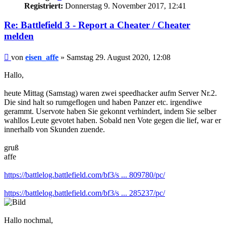
Registriert:
Donnerstag 9. November 2017, 12:41
Re: Battlefield 3 - Report a Cheater / Cheater
melden
Beitrag
von
eisen_affe
»
Samstag 29. August 2020, 12:08
Hallo,
heute Mittag (Samstag) waren zwei speedhacker aufm Server Nr.2.
Die sind halt so rumgeflogen und haben Panzer etc. irgendiwe
gerammt. Uservote haben Sie gekonnt verhindert, indem Sie selber
wahllos Leute gevotet haben. Sobald nen Vote gegen die lief, war er
innerhalb von Skunden zuende.
gruß
affe
https://battlelog.battlefield.com/bf3/s ... 809780/pc/
https://battlelog.battlefield.com/bf3/s ... 285237/pc/
Hallo nochmal,