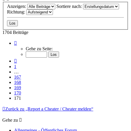
Anzeigen:
Sortiere nach:
Richtung:
1704 Beiträge
Seite
171
Gehe zu Seite:
von
171
Vorherige
1
…
167
168
169
170
171
Zurück zu „Report a Cheater / Cheater melden“
Gehe zu
Allgemeines - Öffentliches Forum