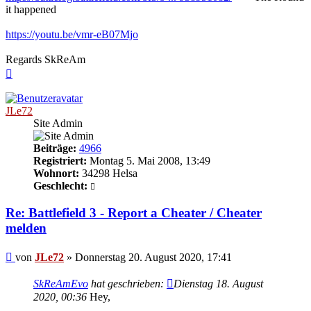
it happened
https://youtu.be/vmr-eB07Mjo
Regards SkReAm
Nach
oben
JLe72
Site Admin
Beiträge:
4966
Registriert:
Montag 5. Mai 2008, 13:49
Wohnort:
34298 Helsa
Geschlecht:
Re: Battlefield 3 - Report a Cheater / Cheater
melden
Beitrag
von
JLe72
»
Donnerstag 20. August 2020, 17:41
SkReAmEvo
hat geschrieben:
Dienstag 18. August
2020, 00:36
Hey,