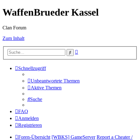
WaffenBrueder Kassel
Clan Forum
Zum Inhalt
Erweiterte
Suche
Suche
Schnellzugriff
Unbeantwortete Themen
Aktive Themen
Suche
FAQ
Anmelden
Registrieren
Foren-Übersicht
[WBKS] GameServer
Report a Cheater /