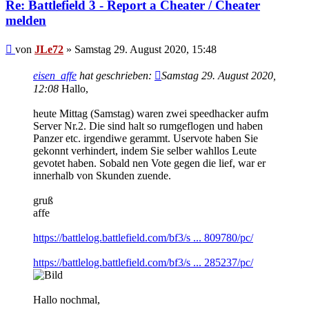
Re: Battlefield 3 - Report a Cheater / Cheater
melden
Beitrag
von
JLe72
»
Samstag 29. August 2020, 15:48
eisen_affe
hat geschrieben:
Samstag 29. August 2020,
12:08
Hallo,
heute Mittag (Samstag) waren zwei speedhacker aufm
Server Nr.2. Die sind halt so rumgeflogen und haben
Panzer etc. irgendiwe gerammt. Uservote haben Sie
gekonnt verhindert, indem Sie selber wahllos Leute
gevotet haben. Sobald nen Vote gegen die lief, war er
innerhalb von Skunden zuende.
gruß
affe
https://battlelog.battlefield.com/bf3/s ... 809780/pc/
https://battlelog.battlefield.com/bf3/s ... 285237/pc/
Hallo nochmal,