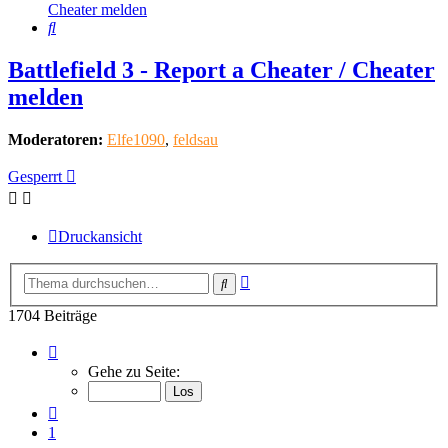
Cheater melden
Suche
Battlefield 3 - Report a Cheater / Cheater
melden
Moderatoren:
Elfe1090
,
feldsau
Gesperrt
Druckansicht
Erweiterte
Suche
Suche
1704 Beiträge
Seite
171
Gehe zu Seite:
von
171
Vorherige
1