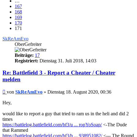
…
167
168
169
170
171
SkReAmEvo
OberGefreiter
Beiträge:
17
Registriert:
Dienstag 31. Juli 2018, 14:03
Re: Battlefield 3 - Report a Cheater / Cheater
melden
Beitrag
von
SkReAmEvo
»
Dienstag 18. August 2020, 00:36
Hey,
would like to report a guy that tried to ram us in the heli and did 2
times
https://battlelog.battlefield.com/bf3/u ... ropYoSoap/
<-The Dude
that Rammed
https://battlelog.battlefield.com/bf3/b ... 938951082/
<--- The Round