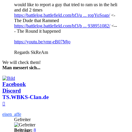
would like to report a guy that tried to ram us in the heli
and did 2 times
https://battlelog.battlefield.com/bf3/u ... ropYoSoap/
<-
The Dude that Rammed
https://battlelog.battlefield.com/bf3/b ... 938951082/
<--
- The Round it happened
https://youtu.be/vmr-eB07Mjo
Regards SkReAm
We will check them!
Man messert sich...
Facebook
Discord
TS.WBKS-Clan.de
Nach
oben
eisen_affe
Gefreiter
Beiträge:
8