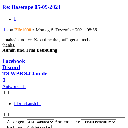
Re: Baserape 05-09-2021
Zitieren
Beitrag
von
Elfe1090
»
Montag 6. Dezember 2021, 08:36
i maked a notice. Next time they will get a timeban.
thanks.
Admin und Trial-Betreuung
Facebook
Discord
TS.WBKS-Clan.de
Nach
oben
Antworten
Druckansicht
Anzeigen:
Sortiere nach:
Richtung: