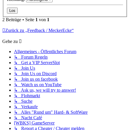
2 Beiträge • Seite
1
von
1
Zurück zu „Feedback / MeckerEcke“
Gehe zu
Allgemeines - Öffentliches Forum
↳ Forum Regeln
↳ Get a VIP ServerSlot
↳ Join Us
↳ Join Us on Discord
↳ Join us on facebook
↳ Watch us on YouTube
↳ Ask us, we will try to answer!
↳ Flohmarkt
↳ Suche
↳ Verkaufe
↳ Alles "Rund um" Hard- & SoftWare
↳ Nacht Café
[WBKS] GameServer
↳ Report a Cheater / Cheater melden