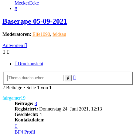
MeckerEcke
Suche
Baserape 05-09-2021
Moderatoren:
Elfe1090
,
feldsau
Antworten
Druckansicht
Erweiterte
Suche
Suche
2 Beiträge • Seite
1
von
1
fairgamer19
Beiträge:
3
Registriert:
Donnerstag 24. Juni 2021, 12:13
Geschlecht:
Kontaktdaten:
Kontaktdaten
von
BF4 Profil
fairgamer19