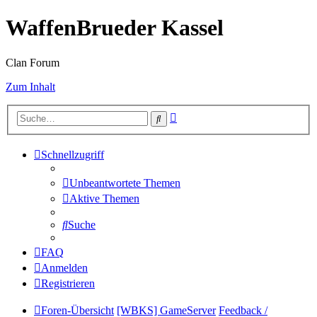
WaffenBrueder Kassel
Clan Forum
Zum Inhalt
Erweiterte
Suche
Suche
Schnellzugriff
Unbeantwortete Themen
Aktive Themen
Suche
FAQ
Anmelden
Registrieren
Foren-Übersicht
[WBKS] GameServer
Feedback /