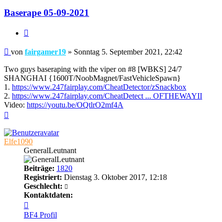
Baserape 05-09-2021
Zitieren
Beitrag
von
fairgamer19
»
Sonntag 5. September 2021, 22:42
Two guys baseraping with the viper on #8 [WBKS] 24/7
SHANGHAI {1600T/NoobMagnet/FastVehicleSpawn}
1.
https://www.247fairplay.com/CheatDetector/zSnackbox
2.
https://www.247fairplay.com/CheatDetect ... OFTHEWAYII
Video:
https://youtu.be/OQtlrO2mf4A
Nach
oben
Elfe1090
GeneralLeutnant
Beiträge:
1820
Registriert:
Dienstag 3. Oktober 2017, 12:18
Geschlecht:
Kontaktdaten:
Kontaktdaten
von
BF4 Profil
Elfe1090