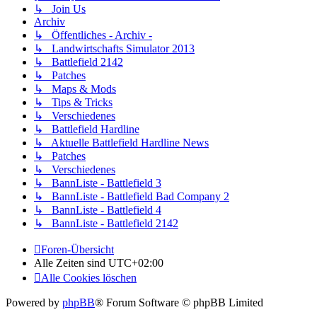
↳ Join Us
Archiv
↳ Öffentliches - Archiv -
↳ Landwirtschafts Simulator 2013
↳ Battlefield 2142
↳ Patches
↳ Maps & Mods
↳ Tips & Tricks
↳ Verschiedenes
↳ Battlefield Hardline
↳ Aktuelle Battlefield Hardline News
↳ Patches
↳ Verschiedenes
↳ BannListe - Battlefield 3
↳ BannListe - Battlefield Bad Company 2
↳ BannListe - Battlefield 4
↳ BannListe - Battlefield 2142
Foren-Übersicht
Alle Zeiten sind
UTC+02:00
Alle Cookies löschen
Powered by
phpBB
® Forum Software © phpBB Limited