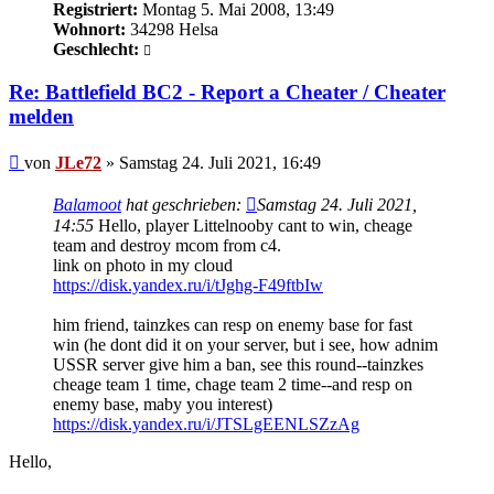
Registriert:
Montag 5. Mai 2008, 13:49
Wohnort:
34298 Helsa
Geschlecht:
Re: Battlefield BC2 - Report a Cheater / Cheater
melden
Beitrag
von
JLe72
»
Samstag 24. Juli 2021, 16:49
Balamoot
hat geschrieben:
Samstag 24. Juli 2021,
14:55
Hello, player Littelnooby cant to win, cheage
team and destroy mcom from c4.
link on photo in my cloud
https://disk.yandex.ru/i/tJghg-F49ftbIw
him friend, tainzkes can resp on enemy base for fast
win (he dont did it on your server, but i see, how adnim
USSR server give him a ban, see this round--tainzkes
cheage team 1 time, chage team 2 time--and resp on
enemy base, maby you interest)
https://disk.yandex.ru/i/JTSLgEENLSZzAg
Hello,