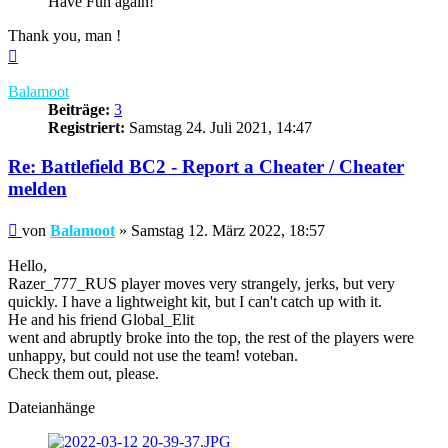
Have Fun again!
Thank you, man !
Nach
oben
Balamoot
Beiträge:
3
Registriert:
Samstag 24. Juli 2021, 14:47
Re: Battlefield BC2 - Report a Cheater / Cheater
melden
Beitrag
von
Balamoot
»
Samstag 12. März 2022, 18:57
Hello,
Razer_777_RUS player moves very strangely, jerks, but very
quickly. I have a lightweight kit, but I can't catch up with it.
He and his friend Global_Elit
went and abruptly broke into the top, the rest of the players were
unhappy, but could not use the team! voteban.
Check them out, please.
Dateianhänge