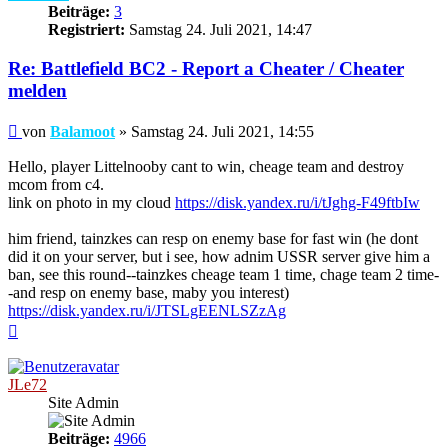
Beiträge:
3
Registriert:
Samstag 24. Juli 2021, 14:47
Re: Battlefield BC2 - Report a Cheater / Cheater
melden
Beitrag
von
Balamoot
»
Samstag 24. Juli 2021, 14:55
Hello, player Littelnooby cant to win, cheage team and destroy
mcom from c4.
link on photo in my cloud
https://disk.yandex.ru/i/tJghg-F49ftbIw
him friend, tainzkes can resp on enemy base for fast win (he dont
did it on your server, but i see, how adnim USSR server give him a
ban, see this round--tainzkes cheage team 1 time, chage team 2 time-
-and resp on enemy base, maby you interest)
https://disk.yandex.ru/i/JTSLgEENLSZzAg
Nach
oben
JLe72
Site Admin
Beiträge:
4966