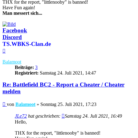
THX for the report, "littlenooby" is banned!
Have Fun again!
Man messert sich...
Facebook
Discord
TS.WBKS-Clan.de
Nach
oben
Balamoot
Beiträge:
3
Registriert:
Samstag 24. Juli 2021, 14:47
Re: Battlefield BC2 - Report a Cheater / Cheater
melden
Beitrag
von
Balamoot
»
Sonntag 25. Juli 2021, 17:23
JLe72
hat geschrieben:
Samstag 24. Juli 2021, 16:49
Hello,
THX for the report, "littlenooby" is banned!