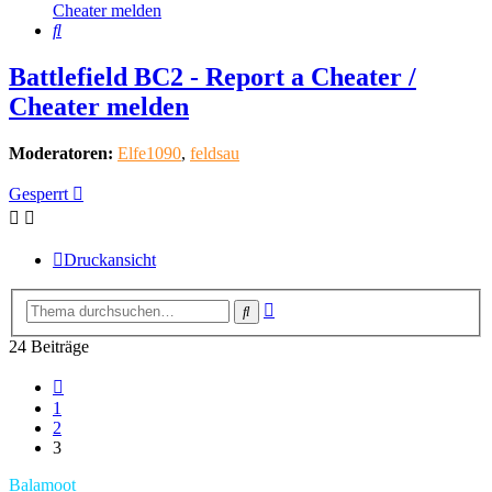
Cheater melden
Suche
Battlefield BC2 - Report a Cheater /
Cheater melden
Moderatoren:
Elfe1090
,
feldsau
Gesperrt
Druckansicht
Erweiterte
Suche
Suche
24 Beiträge
Vorherige
1
2
3
Balamoot