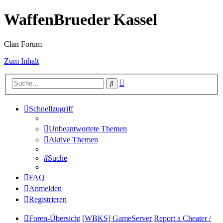
WaffenBrueder Kassel
Clan Forum
Zum Inhalt
Erweiterte
Suche
Suche
Schnellzugriff
Unbeantwortete Themen
Aktive Themen
Suche
FAQ
Anmelden
Registrieren
Foren-Übersicht
[WBKS] GameServer
Report a Cheater /