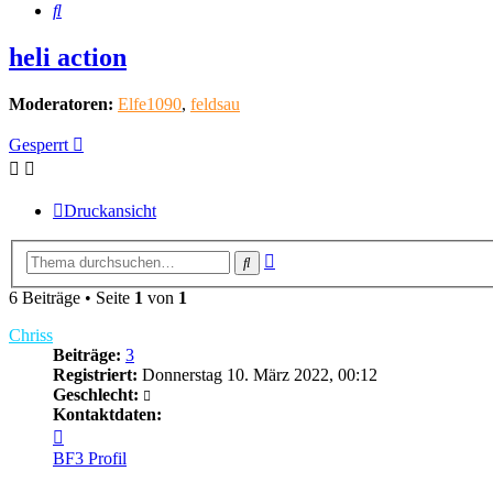
Suche
heli action
Moderatoren:
Elfe1090
,
feldsau
Gesperrt
Druckansicht
Erweiterte
Suche
Suche
6 Beiträge • Seite
1
von
1
Chriss
Beiträge:
3
Registriert:
Donnerstag 10. März 2022, 00:12
Geschlecht:
Kontaktdaten:
Kontaktdaten
von
BF3 Profil
Chriss