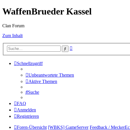
WaffenBrueder Kassel
Clan Forum
Zum Inhalt
Erweiterte
Suche
Suche
Schnellzugriff
Unbeantwortete Themen
Aktive Themen
Suche
FAQ
Anmelden
Registrieren
Foren-Übersicht
[WBKS] GameServer
Feedback / MeckerEc