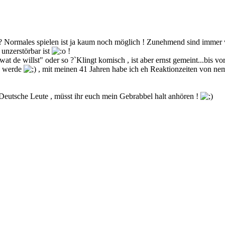
n ? Normales spielen ist ja kaum noch möglich ! Zunehmend sind immer w
 unzerstörbar ist
!
de willst" oder so ?`Klingt komisch , ist aber ernst gemeint...bis vor
en werde
, mit meinen 41 Jahren habe ich eh Reaktionzeiten von nem 
 Deutsche Leute , müsst ihr euch mein Gebrabbel halt anhören !