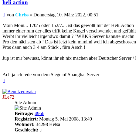
heli action
Beitrag
von
Chriss
»
Donnerstag 10. März 2022, 00:51
Moin Moin... 170/5 oder 152/7.... ist das gewollt mit der Heli-Actio
immer einer rum der alles trifft keine Kugel verschwendet und gefühlt
Werbt ihr vielleicht irgendwo damit ? "WBKS Server kannste machn wat 
Pro den nächsten ab ! Das ist jetzt kein mimimi weil ich abgeschoss
Pros dann auch 3-4 am Stück , fürn Arsch !
Jup ist mir bewusst, könnt ihr eh nix machen aber Deutscher Server /
Ach ja ich rede von dem Siege of Shanghai Server
Nach
oben
JLe72
Site Admin
Beiträge:
4966
Registriert:
Montag 5. Mai 2008, 13:49
Wohnort:
34298 Helsa
Geschlecht: