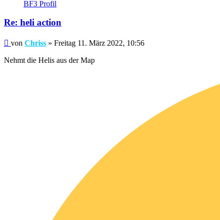
von
BF3 Profil
Chriss
Re: heli action
Beitrag
von
Chriss
»
Freitag 11. März 2022, 10:56
Nehmt die Helis aus der Map