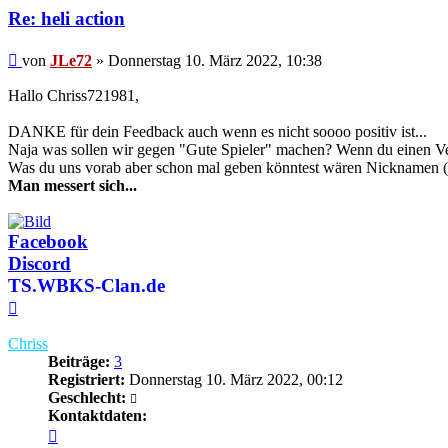
Re: heli action
Beitrag
von
JLe72
»
Donnerstag 10. März 2022, 10:38
Hallo Chriss721981,
DANKE für dein Feedback auch wenn es nicht soooo positiv ist...
Naja was sollen wir gegen "Gute Spieler" machen? Wenn du einen Verda
Was du uns vorab aber schon mal geben könntest wären Nicknamen (B
Man messert sich...
Facebook
Discord
TS.WBKS-Clan.de
Nach
oben
Chriss
Beiträge:
3
Registriert:
Donnerstag 10. März 2022, 00:12
Geschlecht:
Kontaktdaten:
Kontaktdaten