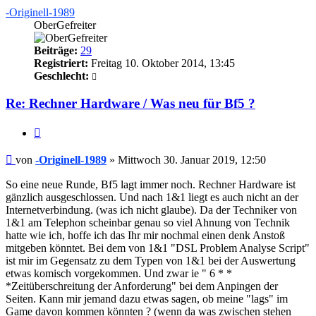
-Originell-1989
OberGefreiter
Beiträge:
29
Registriert:
Freitag 10. Oktober 2014, 13:45
Geschlecht:
Re: Rechner Hardware / Was neu für Bf5 ?
Zitieren
Beitrag
von
-Originell-1989
»
Mittwoch 30. Januar 2019, 12:50
So eine neue Runde, Bf5 lagt immer noch. Rechner Hardware ist
gänzlich ausgeschlossen. Und nach 1&1 liegt es auch nicht an der
Internetverbindung. (was ich nicht glaube). Da der Techniker von
1&1 am Telephon scheinbar genau so viel Ahnung von Technik
hatte wie ich, hoffe ich das Ihr mir nochmal einen denk Anstoß
mitgeben könntet. Bei dem von 1&1 "DSL Problem Analyse Script"
ist mir im Gegensatz zu dem Typen von 1&1 bei der Auswertung
etwas komisch vorgekommen. Und zwar ie " 6 * *
*Zeitüberschreitung der Anforderung" bei dem Anpingen der
Seiten. Kann mir jemand dazu etwas sagen, ob meine "lags" im
Game davon kommen könnten ? (wenn da was zwischen stehen