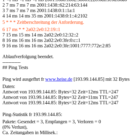
2 7 ms 7 ms 7 ms 2001:1438::62:214:63:144
3 7 ms 7 ms 7 ms 2001:1438:0:1::1a:1
4 14 ms 14 ms 35 ms 2001:1438:0:1::4:2102
5 * * * Zeitberschreitung der Anforderung.
6 17 ms * * 2a02:2e0:12:19::1
7 15 ms 15 ms 14 ms 2a02:2e0:12:32::2
8 16 ms 16 ms 16 ms 2a02:2e0:3fe:0:c::1
9 16 ms 16 ms 16 ms 2a02:2e0:3fe:1001:7777:772e:2:85
Ablaufverfolgung beendet.
------------
## Ping Tests
Ping wird ausgefhrt fr
www.heise.de
[193.99.144.85] mit 32 Bytes
Daten:
Antwort von 193.99.144.85: Bytes=32 Zeit=12ms TTL=247
Antwort von 193.99.144.85: Bytes=32 Zeit=11ms TTL=247
Antwort von 193.99.144.85: Bytes=32 Zeit=12ms TTL=247
Ping-Statistik fr 193.99.144.85:
Pakete: Gesendet = 3, Empfangen = 3, Verloren = 0
(0% Verlust),
Ca. Zeitangaben in Millisek.: