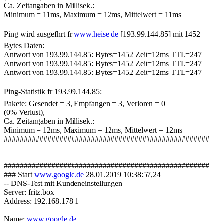
Ca. Zeitangaben in Millisek.:
Minimum = 11ms, Maximum = 12ms, Mittelwert = 11ms
Ping wird ausgefhrt fr
www.heise.de
[193.99.144.85] mit 1452
Bytes Daten:
Antwort von 193.99.144.85: Bytes=1452 Zeit=12ms TTL=247
Antwort von 193.99.144.85: Bytes=1452 Zeit=12ms TTL=247
Antwort von 193.99.144.85: Bytes=1452 Zeit=12ms TTL=247
Ping-Statistik fr 193.99.144.85:
Pakete: Gesendet = 3, Empfangen = 3, Verloren = 0
(0% Verlust),
Ca. Zeitangaben in Millisek.:
Minimum = 12ms, Maximum = 12ms, Mittelwert = 12ms
####################################################
####################################################
### Start
www.google.de
28.01.2019 10:38:57,24
-- DNS-Test mit Kundeneinstellungen
Server: fritz.box
Address: 192.168.178.1
Name:
www.google.de