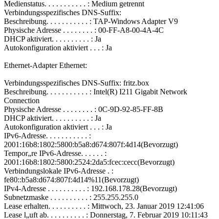
Medienstatus. . . . . . . . . . . : Medium getrennt
Verbindungsspezifisches DNS-Suffix:
Beschreibung. . . . . . . . . . . : TAP-Windows Adapter V9
Physische Adresse . . . . . . . . : 00-FF-A8-00-4A-4C
DHCP aktiviert. . . . . . . . . . : Ja
Autokonfiguration aktiviert . . . : Ja
Ethernet-Adapter Ethernet:
Verbindungsspezifisches DNS-Suffix: fritz.box
Beschreibung. . . . . . . . . . . : Intel(R) I211 Gigabit Network
Connection
Physische Adresse . . . . . . . . : 0C-9D-92-85-FF-8B
DHCP aktiviert. . . . . . . . . . : Ja
Autokonfiguration aktiviert . . . : Ja
IPv6-Adresse. . . . . . . . . . . :
2001:16b8:1802:5800:b5a8:d674:807f:4d14(Bevorzugt)
Tempor„re IPv6-Adresse. . . . . . :
2001:16b8:1802:5800:2524:2da5:fcec:cecc(Bevorzugt)
Verbindungslokale IPv6-Adresse . :
fe80::b5a8:d674:807f:4d14%11(Bevorzugt)
IPv4-Adresse . . . . . . . . . . : 192.168.178.28(Bevorzugt)
Subnetzmaske . . . . . . . . . . : 255.255.255.0
Lease erhalten. . . . . . . . . . : Mittwoch, 23. Januar 2019 12:41:06
Lease l„uft ab. . . . . . . . . . : Donnerstag, 7. Februar 2019 10:11:43