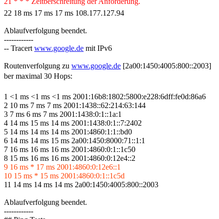
21 * * * Zeitberschreitung der Anforderung.
22 18 ms 17 ms 17 ms 108.177.127.94
Ablaufverfolgung beendet.
------------
-- Tracert
www.google.de
mit IPv6
Routenverfolgung zu
www.google.de
[2a00:1450:4005:800::2003]
ber maximal 30 Hops:
1 <1 ms <1 ms <1 ms 2001:16b8:1802:5800:e228:6dff:fe0d:86a6
2 10 ms 7 ms 7 ms 2001:1438::62:214:63:144
3 7 ms 6 ms 7 ms 2001:1438:0:1::1a:1
4 14 ms 15 ms 14 ms 2001:1438:0:1::7:2402
5 14 ms 14 ms 14 ms 2001:4860:1:1::bd0
6 14 ms 14 ms 15 ms 2a00:1450:8000:71::1:1
7 16 ms 16 ms 16 ms 2001:4860:0:1::1c50
8 15 ms 16 ms 16 ms 2001:4860:0:12e4::2
9 16 ms * 17 ms 2001:4860:0:12e6::1
10 15 ms * 15 ms 2001:4860:0:1::1c5d
11 14 ms 14 ms 14 ms 2a00:1450:4005:800::2003
Ablaufverfolgung beendet.
------------