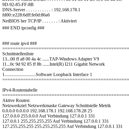
9D-92-85-FF-8B
DNS-Server . . . . . . . . . . . : 192.168.178.1
fd00::e228:6dff:fe0d:86a6
NetBIOS ber TCP/IP . . . . . . . : Aktiviert
### END ipconfig ###
### route ipv4 ###
================================================
Schnittstellenliste
13...00 ff a8 00 4a 4c ......TAP-Windows Adapter V9
11...0c 9d 92 85 ff 8b ......Intel(R) I211 Gigabit Network
Connection
1...........................Software Loopback Interface 1
================================================
IPv4-Routentabelle
================================================
Aktive Routen:
Netzwerkziel Netzwerkmaske Gateway Schnittstelle Metrik
0.0.0.0 0.0.0.0 192.168.178.1 192.168.178.28 25
127.0.0.0 255.0.0.0 Auf Verbindung 127.0.0.1 331
127.0.0.1 255.255.255.255 Auf Verbindung 127.0.0.1 331
127.255.255.255 255.255.255.255 Auf Verbindung 127.0.0.1 331