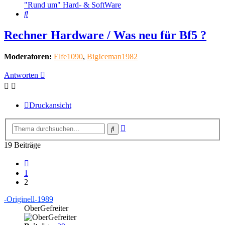
"Rund um" Hard- & SoftWare
Suche
Rechner Hardware / Was neu für Bf5 ?
Moderatoren:
Elfe1090
,
BigIceman1982
Antworten
Druckansicht
Erweiterte
Suche
Suche
19 Beiträge
Vorherige
1
2
-Originell-1989
OberGefreiter