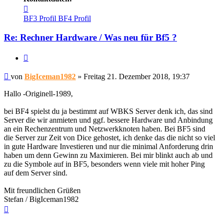
Kontaktdaten
von
BF3 Profil
BF4 Profil
BigIceman1982
Re: Rechner Hardware / Was neu für Bf5 ?
Zitieren
Beitrag
von
BigIceman1982
»
Freitag 21. Dezember 2018, 19:37
Hallo -Originell-1989,
bei BF4 spielst du ja bestimmt auf WBKS Server denk ich, das sind
Server die wir anmieten und ggf. bessere Hardware und Anbindung
an ein Rechenzentrum und Netzwerkknoten haben. Bei BF5 sind
die Server zur Zeit von Dice gehostet, ich denke das die nicht so viel
in gute Hardware Investieren und nur die minimal Anforderung drin
haben um denn Gewinn zu Maximieren. Bei mir blinkt auch ab und
zu die Symbole auf in BF5, besonders wenn viele mit hoher Ping
auf dem Server sind.
Mit freundlichen Grüßen
Stefan / BigIceman1982
Nach
oben