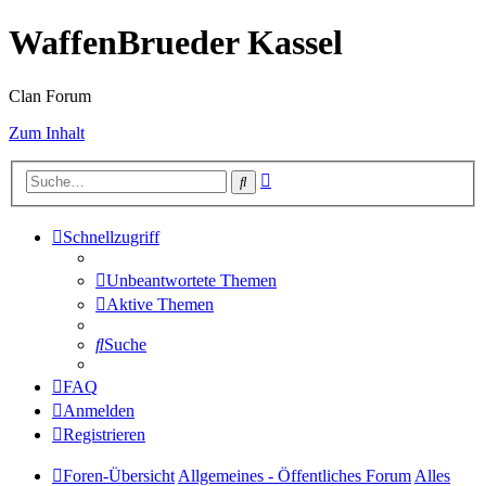
WaffenBrueder Kassel
Clan Forum
Zum Inhalt
Erweiterte
Suche
Suche
Schnellzugriff
Unbeantwortete Themen
Aktive Themen
Suche
FAQ
Anmelden
Registrieren
Foren-Übersicht
Allgemeines - Öffentliches Forum
Alles