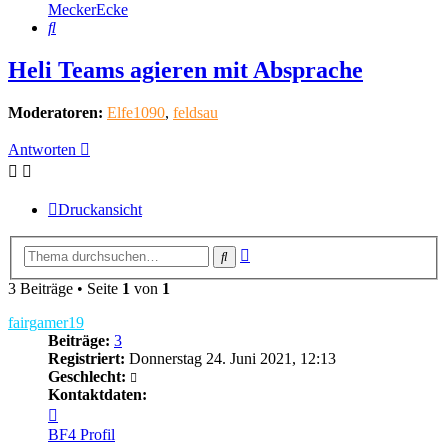
MeckerEcke
Suche
Heli Teams agieren mit Absprache
Moderatoren:
Elfe1090
,
feldsau
Antworten
Druckansicht
Erweiterte
Suche
Suche
3 Beiträge • Seite
1
von
1
fairgamer19
Beiträge:
3
Registriert:
Donnerstag 24. Juni 2021, 12:13
Geschlecht:
Kontaktdaten:
Kontaktdaten
von
BF4 Profil
fairgamer19