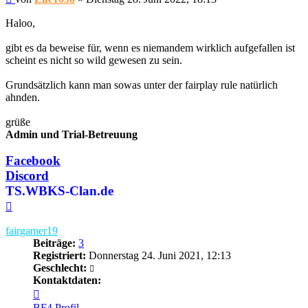
Haloo,
gibt es da beweise für, wenn es niemandem wirklich aufgefallen ist
scheint es nicht so wild gewesen zu sein.
Grundsätzlich kann man sowas unter der fairplay rule natürlich
ahnden.
grüße
Admin und Trial-Betreuung
Facebook
Discord
TS.WBKS-Clan.de
Nach
oben
fairgamer19
Beiträge:
3
Registriert:
Donnerstag 24. Juni 2021, 12:13
Geschlecht:
Kontaktdaten:
Kontaktdaten
von
BF4 Profil