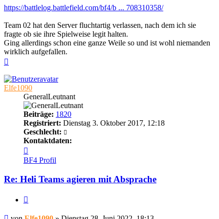
https://battlelog.battlefield.com/bf4/b ... 708310358/
Team 02 hat den Server fluchtartig verlassen, nach dem ich sie
fragte ob sie ihre Spielweise legit halten.
Ging allerdings schon eine ganze Weile so und ist wohl niemanden
wirklich aufgefallen.
Nach
oben
Elfe1090
GeneralLeutnant
Beiträge:
1820
Registriert:
Dienstag 3. Oktober 2017, 12:18
Geschlecht:
Kontaktdaten:
Kontaktdaten
von
BF4 Profil
Elfe1090
Re: Heli Teams agieren mit Absprache
Zitieren
Beitrag
von
Elfe1090
»
Dienstag 28. Juni 2022, 18:13