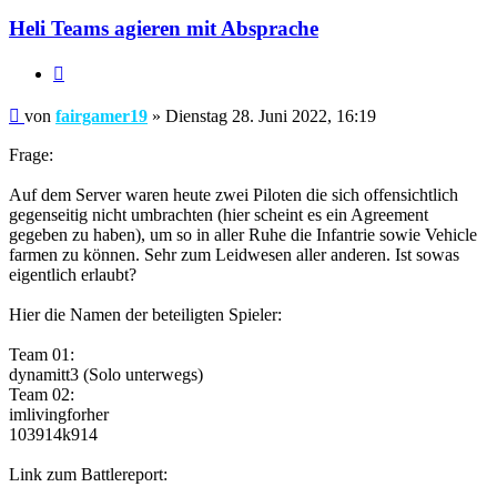
Heli Teams agieren mit Absprache
Zitieren
Beitrag
von
fairgamer19
»
Dienstag 28. Juni 2022, 16:19
Frage:
Auf dem Server waren heute zwei Piloten die sich offensichtlich
gegenseitig nicht umbrachten (hier scheint es ein Agreement
gegeben zu haben), um so in aller Ruhe die Infantrie sowie Vehicle
farmen zu können. Sehr zum Leidwesen aller anderen. Ist sowas
eigentlich erlaubt?
Hier die Namen der beteiligten Spieler:
Team 01:
dynamitt3 (Solo unterwegs)
Team 02:
imlivingforher
103914k914
Link zum Battlereport: