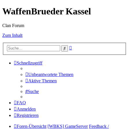
WaffenBrueder Kassel
Clan Forum
Zum Inhalt
Erweiterte
Suche
Suche
Schnellzugriff
Unbeantwortete Themen
Aktive Themen
Suche
FAQ
Anmelden
Registrieren
Foren-Übersicht
[WBKS] GameServer
Feedback /