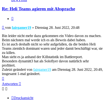
fairgamer19
Re: Heli Teams agieren mit Absprache
Zitieren
Beitrag
von
fairgamer19
»
Dienstag 28. Juni 2022, 20:48
Bin leider nicht mehr dazu gekommen ein Video davon zu machen.
Beim nächsten mal werde ich es als Beweis dabei haben.
Es ist auch deshalb nicht so sehr aufgefallen, da die beiden Heli
Teams ziemlich dominant waren und jeder damit beschäftigt war, sie
zu killen.
Man sieht es ja anhand der Killstatistik im Battlereport.
Besonders dynamitt3 hat als Soloflyer davon natürlich sehr
profitiert.
Zuletzt geändert von
fairgamer19
am Dienstag 28. Juni 2022, 20:49,
insgesamt 1-mal geändert.
Nach
oben
Antworten
Druckansicht