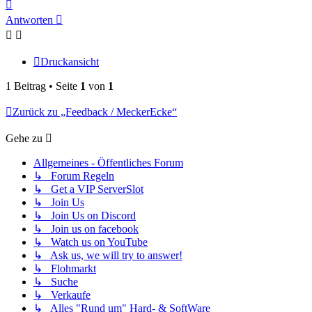
Nach
oben
Antworten
Druckansicht
1 Beitrag • Seite
1
von
1
Zurück zu „Feedback / MeckerEcke“
Gehe zu
Allgemeines - Öffentliches Forum
↳ Forum Regeln
↳ Get a VIP ServerSlot
↳ Join Us
↳ Join Us on Discord
↳ Join us on facebook
↳ Watch us on YouTube
↳ Ask us, we will try to answer!
↳ Flohmarkt
↳ Suche
↳ Verkaufe
↳ Alles "Rund um" Hard- & SoftWare