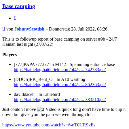
Base camping
Zitieren
Beitrag
von
JohnnyScottish
»
Donnerstag 28. Juli 2022, 08:26
This is to followup report of base camping on server #9b - 24/7
Hainan last night (27/07/22)
Players
[777]PAPA777377 In M142 - Spamming entrance base -
https://battlelog.battlefield.com/bf4/s ... 742783/pc/
[DDOS]EK_Bent_O - In A10 warthog -
https://battlelog.battlefield.com/bf4/s ... 862363/pc/
daviddaceh - In Littlebird -
https://battlelog.battlefield.com/bf4/s ... 383210/pc/
Just couldn't move
Video is quick long don't have time to clip it
down but gives you the pain we went through lol.
https://www.youtube.com/watch?v=6-oT0UR9vEs