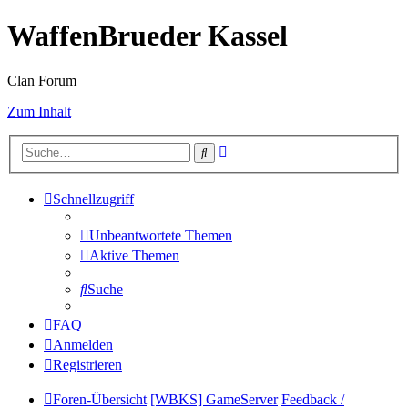
WaffenBrueder Kassel
Clan Forum
Zum Inhalt
Erweiterte
Suche
Suche
Schnellzugriff
Unbeantwortete Themen
Aktive Themen
Suche
FAQ
Anmelden
Registrieren
Foren-Übersicht
[WBKS] GameServer
Feedback /