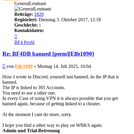
GeneralLeutnant
Beiträge:
1820
Registriert:
Dienstag 3. Oktober 2017, 12:18
Geschlecht:
Kontaktdaten:
Kontaktdaten
von
BF4 Profil
Elfe1090
Re: BF4DB banned [perm][Elfe1090]
Beitrag
von
Elfe1090
»
Montag 14. Juli 2025, 16:04
How I wrote in Discord, yourself isnt banned, its the IP that is
banned.
The IP is linked to 395 Accounts.
You need to use a other one.
In every Case of using VPN it is always possible that you get
banned again, because of getting linked to a cheater.
At the moment I cant do more, sorry.
I hope you find a other way to play on WBKS again.
Admin und Trial-Betreuung