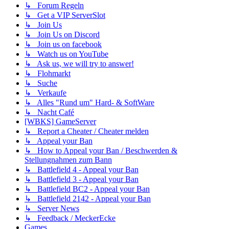
↳ Forum Regeln
↳ Get a VIP ServerSlot
↳ Join Us
↳ Join Us on Discord
↳ Join us on facebook
↳ Watch us on YouTube
↳ Ask us, we will try to answer!
↳ Flohmarkt
↳ Suche
↳ Verkaufe
↳ Alles "Rund um" Hard- & SoftWare
↳ Nacht Café
[WBKS] GameServer
↳ Report a Cheater / Cheater melden
↳ Appeal your Ban
↳ How to Appeal your Ban / Beschwerden &
Stellungnahmen zum Bann
↳ Battlefield 4 - Appeal your Ban
↳ Battlefield 3 - Appeal your Ban
↳ Battlefield BC2 - Appeal your Ban
↳ Battlefield 2142 - Appeal your Ban
↳ Server News
↳ Feedback / MeckerEcke
Games