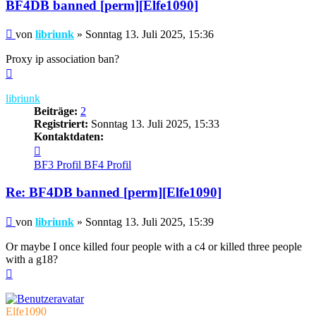
BF4DB banned [perm][Elfe1090]
Beitrag
von
libriunk
»
Sonntag 13. Juli 2025, 15:36
Proxy ip association ban?
Nach
oben
libriunk
Beiträge:
2
Registriert:
Sonntag 13. Juli 2025, 15:33
Kontaktdaten:
Kontaktdaten
von
BF3 Profil
BF4 Profil
libriunk
Re: BF4DB banned [perm][Elfe1090]
Beitrag
von
libriunk
»
Sonntag 13. Juli 2025, 15:39
Or maybe I once killed four people with a c4 or killed three people
with a g18?
Nach
oben
Elfe1090