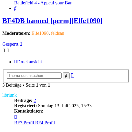
Battlefield 4 - Appeal your Ban
Suche
BF4DB banned [perm][Elfe1090]
Moderatoren:
Elfe1090
,
feldsau
Gesperrt
Druckansicht
Erweiterte
Suche
Suche
3 Beiträge • Seite
1
von
1
libriunk
Beiträge:
2
Registriert:
Sonntag 13. Juli 2025, 15:33
Kontaktdaten:
Kontaktdaten
von
BF3 Profil
BF4 Profil
libriunk