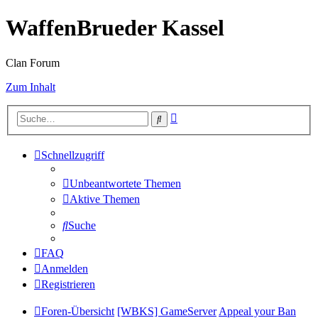
WaffenBrueder Kassel
Clan Forum
Zum Inhalt
Erweiterte
Suche
Suche
Schnellzugriff
Unbeantwortete Themen
Aktive Themen
Suche
FAQ
Anmelden
Registrieren
Foren-Übersicht
[WBKS] GameServer
Appeal your Ban