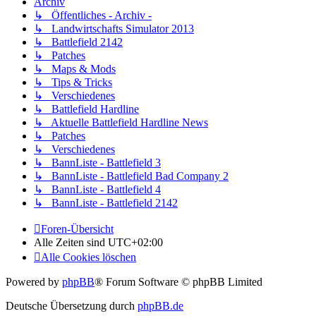
Archiv
↳ Öffentliches - Archiv -
↳ Landwirtschafts Simulator 2013
↳ Battlefield 2142
↳ Patches
↳ Maps & Mods
↳ Tips & Tricks
↳ Verschiedenes
↳ Battlefield Hardline
↳ Aktuelle Battlefield Hardline News
↳ Patches
↳ Verschiedenes
↳ BannListe - Battlefield 3
↳ BannListe - Battlefield Bad Company 2
↳ BannListe - Battlefield 4
↳ BannListe - Battlefield 2142
Foren-Übersicht
Alle Zeiten sind
UTC+02:00
Alle Cookies löschen
Powered by
phpBB
® Forum Software © phpBB Limited
Deutsche Übersetzung durch
phpBB.de