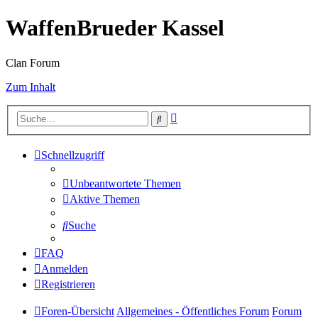
WaffenBrueder Kassel
Clan Forum
Zum Inhalt
Erweiterte
Suche
Suche
Schnellzugriff
Unbeantwortete Themen
Aktive Themen
Suche
FAQ
Anmelden
Registrieren
Foren-Übersicht
Allgemeines - Öffentliches Forum
Forum