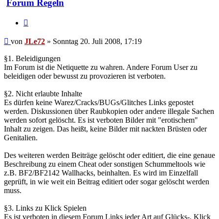
Forum Regeln
Zitieren
Beitrag
von
JLe72
»
Sonntag 20. Juli 2008, 17:19
§1. Beleidigungen
Im Forum ist die Netiquette zu wahren. Andere Forum User zu
beleidigen oder bewusst zu provozieren ist verboten.
§2. Nicht erlaubte Inhalte
Es dürfen keine Warez/Cracks/BUGs/Glitches Links gepostet
werden. Diskussionen über Raubkopien oder andere illegale Sachen
werden sofort gelöscht. Es ist verboten Bilder mit "erotischem"
Inhalt zu zeigen. Das heißt, keine Bilder mit nackten Brüsten oder
Genitalien.
Des weiteren werden Beiträge gelöscht oder editiert, die eine genaue
Beschreibung zu einem Cheat oder sonstigen Schummeltools wie
z.B. BF2/BF2142 Wallhacks, beinhalten. Es wird im Einzelfall
geprüft, in wie weit ein Beitrag editiert oder sogar gelöscht werden
muss.
§3. Links zu Klick Spielen
Es ist verboten in diesem Forum Links jeder Art auf Glücks-, Klick