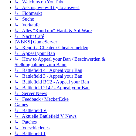
↳ Watch us on YouTube
↳ Ask us, we will try to answer!
↳ Flohmarkt
↳ Suche
↳ Verkaufe
↳ Alles "Rund um" Hard- & SoftWare
↳ Nacht Café
[WBKS] GameServer
↳ Report a Cheater / Cheater melden
↳ Appeal your Ban
↳ How to Appeal your Ban / Beschwerden &
Stellungnahmen zum Bann
↳ Battlefield 4 - Appeal your Ban
↳ Battlefield 3 - Appeal your Ban
↳ Battlefield BC2 - Appeal your Ban
↳ Battlefield 2142 - Appeal your Ban
↳ Server News
↳ Feedback / MeckerEcke
Games
↳ Battlefield V
↳ Aktuelle Battlefield V News
↳ Patches
↳ Verschiedenes
↳ Battlefield 1