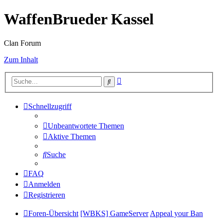
WaffenBrueder Kassel
Clan Forum
Zum Inhalt
Erweiterte
Suche
Suche
Schnellzugriff
Unbeantwortete Themen
Aktive Themen
Suche
FAQ
Anmelden
Registrieren
Foren-Übersicht
[WBKS] GameServer
Appeal your Ban