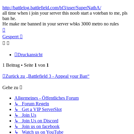
http://battlelog.battlefield.com/bf3/user/SuperNathA/
all time when i join your server this noob start a voteban to me, pls
ban he.
He make me banned in your server wbks 3000 metro no rules
Nach
oben
Gesperrt
Druckansicht
1 Beitrag • Seite
1
von
1
Zurück zu „Battlefield 3 - Appeal your Ban“
Gehe zu
Allgemeines - Öffentliches Forum
↳ Forum Regeln
↳ Get a VIP ServerSlot
↳ Join Us
↳ Join Us on Discord
↳ Join us on facebook
↳ Watch us on YouTube