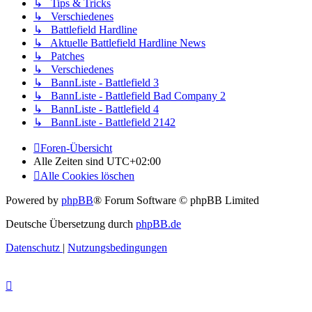
↳ Tips & Tricks
↳ Verschiedenes
↳ Battlefield Hardline
↳ Aktuelle Battlefield Hardline News
↳ Patches
↳ Verschiedenes
↳ BannListe - Battlefield 3
↳ BannListe - Battlefield Bad Company 2
↳ BannListe - Battlefield 4
↳ BannListe - Battlefield 2142
Foren-Übersicht
Alle Zeiten sind
UTC+02:00
Alle Cookies löschen
Powered by
phpBB
® Forum Software © phpBB Limited
Deutsche Übersetzung durch
phpBB.de
Datenschutz
|
Nutzungsbedingungen