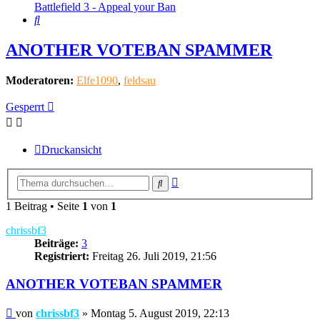
Battlefield 3 - Appeal your Ban
Suche
ANOTHER VOTEBAN SPAMMER
Moderatoren:
Elfe1090
,
feldsau
Gesperrt
Druckansicht
Erweiterte
Suche
Suche
1 Beitrag • Seite
1
von
1
chrissbf3
Beiträge:
3
Registriert:
Freitag 26. Juli 2019, 21:56
ANOTHER VOTEBAN SPAMMER
Beitrag
von
chrissbf3
»
Montag 5. August 2019, 22:13