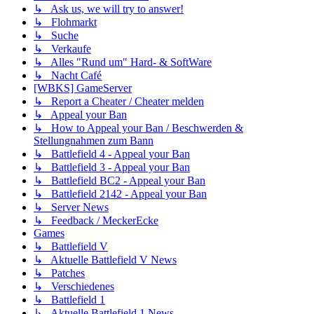
↳ Ask us, we will try to answer!
↳ Flohmarkt
↳ Suche
↳ Verkaufe
↳ Alles "Rund um" Hard- & SoftWare
↳ Nacht Café
[WBKS] GameServer
↳ Report a Cheater / Cheater melden
↳ Appeal your Ban
↳ How to Appeal your Ban / Beschwerden &
Stellungnahmen zum Bann
↳ Battlefield 4 - Appeal your Ban
↳ Battlefield 3 - Appeal your Ban
↳ Battlefield BC2 - Appeal your Ban
↳ Battlefield 2142 - Appeal your Ban
↳ Server News
↳ Feedback / MeckerEcke
Games
↳ Battlefield V
↳ Aktuelle Battlefield V News
↳ Patches
↳ Verschiedenes
↳ Battlefield 1
↳ Aktuelle Battlefield 1 News