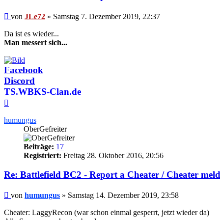
Beitrag
von
JLe72
»
Samstag 7. Dezember 2019, 22:37
Da ist es wieder...
Man messert sich...
Facebook
Discord
TS.WBKS-Clan.de
Nach
oben
humungus
OberGefreiter
Beiträge:
17
Registriert:
Freitag 28. Oktober 2016, 20:56
Re: Battlefield BC2 - Report a Cheater / Cheater mel
Beitrag
von
humungus
»
Samstag 14. Dezember 2019, 23:58
Cheater: LaggyRecon (war schon einmal gesperrt, jetzt wieder da)