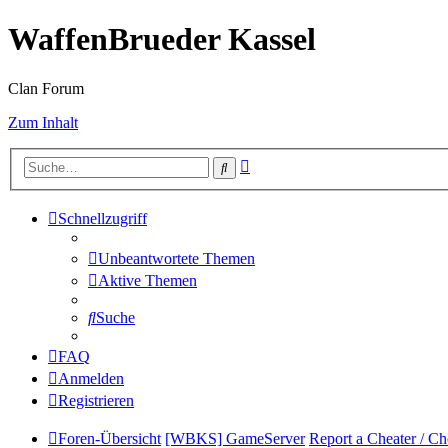
WaffenBrueder Kassel
Clan Forum
Zum Inhalt
Erweiterte
Suche
Suche
Schnellzugriff
Unbeantwortete Themen
Aktive Themen
Suche
FAQ
Anmelden
Registrieren
Foren-Übersicht
[WBKS] GameServer
Report a Cheater / Ch