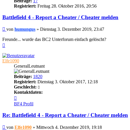
Beiträge:
17
Registriert:
Freitag 28. Oktober 2016, 20:56
Battlefield 4 - Report a Cheater / Cheater melden
Beitrag
von
humungus
»
Dienstag 3. Dezember 2019, 23:47
Freunde... wurde das BC2 Unterforum einfach gelöscht?
Nach
oben
Elfe1090
GeneralLeutnant
Beiträge:
1820
Registriert:
Dienstag 3. Oktober 2017, 12:18
Geschlecht:
Kontaktdaten:
Kontaktdaten
von
BF4 Profil
Elfe1090
Re: Battlefield 4 - Report a Cheater / Cheater melden
Beitrag
von
Elfe1090
»
Mittwoch 4. Dezember 2019, 19:18