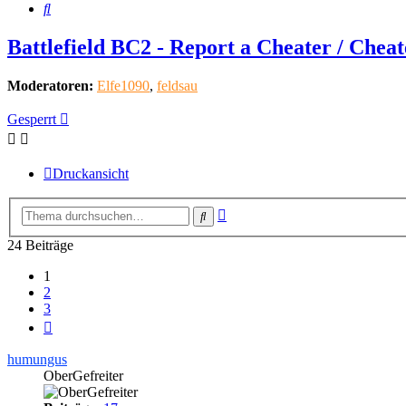
Suche
Battlefield BC2 - Report a Cheater / Chea
Moderatoren:
Elfe1090
,
feldsau
Gesperrt
Druckansicht
Erweiterte
Suche
Suche
24 Beiträge
1
2
3
Nächste
humungus
OberGefreiter