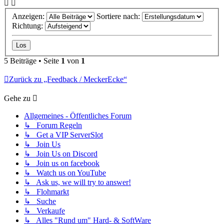
Anzeigen:
Sortiere nach:
Richtung:
5 Beiträge • Seite
1
von
1
Zurück zu „Feedback / MeckerEcke“
Gehe zu
Allgemeines - Öffentliches Forum
↳ Forum Regeln
↳ Get a VIP ServerSlot
↳ Join Us
↳ Join Us on Discord
↳ Join us on facebook
↳ Watch us on YouTube
↳ Ask us, we will try to answer!
↳ Flohmarkt
↳ Suche
↳ Verkaufe
↳ Alles "Rund um" Hard- & SoftWare