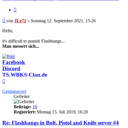
Zitieren
Beitrag
von
JLe72
»
Sonntag 12. September 2021, 15:26
Hello,
it's difficult to punish Flashbangs...
Man messert sich...
Facebook
Discord
TS.WBKS-Clan.de
Nach
oben
Gentianacees
Gefreiter
Beiträge:
10
Registriert:
Montag 15. Juli 2019, 16:20
Re: Flashbangs in Bolt, Pistol and Knife server #4