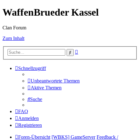
WaffenBrueder Kassel
Clan Forum
Zum Inhalt
Erweiterte
Suche
Suche
Schnellzugriff
Unbeantwortete Themen
Aktive Themen
Suche
FAQ
Anmelden
Registrieren
Foren-Übersicht
[WBKS] GameServer
Feedback /