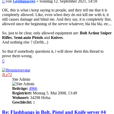
Beitrag
von
Gentianacees
»
Sonntag 12. September 2021, 14:59
OK, this is what i keep saying to people, and they tell me that it is
completely allowed. Like, even when they do not kill me with it, it
still causes damage and blind me. And they say, it is completely fine,
allowed since the beginning of the server whatever, bla bla bla, etc...
So, just to be clear, only allowed equipment are:
Bolt Action Sniper
Rifles
,
Semi-auto Pistols
and
Knives
.
And nothing else ? (Defib...)
So that if somebody questions it, i will show them this thread to
prove them wrong.
Nach
oben
JLe72
Site Admin
Beiträge:
4966
Registriert:
Montag 5. Mai 2008, 13:49
Wohnort:
34298 Helsa
Geschlecht:
Re: Flashbangs in Bolt, Pistol and Knife server #4