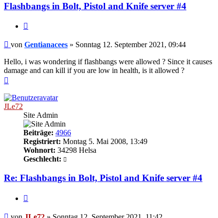
Flashbangs in Bolt, Pistol and Knife server #4
Zitieren
Beitrag
von
Gentianacees
»
Sonntag 12. September 2021, 09:44
Hello, i was wondering if flashbangs were allowed ? Since it causes
damage and can kill if you are low in health, is it allowed ?
Nach
oben
JLe72
Site Admin
Beiträge:
4966
Registriert:
Montag 5. Mai 2008, 13:49
Wohnort:
34298 Helsa
Geschlecht:
Re: Flashbangs in Bolt, Pistol and Knife server #4
Zitieren
Beitrag
von
JLe72
»
Sonntag 12. September 2021, 11:42