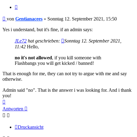
Zitieren
Beitrag
von
Gentianacees
»
Sonntag 12. September 2021, 15:50
Yes i understand, but it's fine, if an admin says:
JLe72
hat geschrieben:
Sonntag 12. September 2021,
11:42
Hello,
no it's not allowed
, if you kill someone with
Flashbangs you will get kicked / banned!
That is enough for me, they can not try to argue with me and say
otherwise.
Admin said "no". That is the answer i was looking for. And i thank
you!
Nach
oben
Antworten
Druckansicht