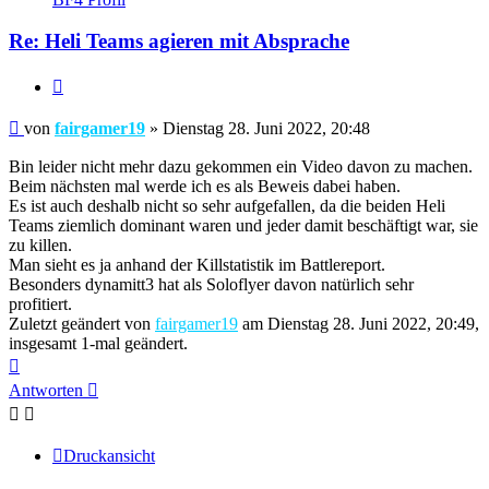
fairgamer19
Re: Heli Teams agieren mit Absprache
Zitieren
Beitrag
von
fairgamer19
»
Dienstag 28. Juni 2022, 20:48
Bin leider nicht mehr dazu gekommen ein Video davon zu machen.
Beim nächsten mal werde ich es als Beweis dabei haben.
Es ist auch deshalb nicht so sehr aufgefallen, da die beiden Heli
Teams ziemlich dominant waren und jeder damit beschäftigt war, sie
zu killen.
Man sieht es ja anhand der Killstatistik im Battlereport.
Besonders dynamitt3 hat als Soloflyer davon natürlich sehr
profitiert.
Zuletzt geändert von
fairgamer19
am Dienstag 28. Juni 2022, 20:49,
insgesamt 1-mal geändert.
Nach
oben
Antworten
Druckansicht