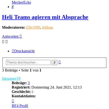
MeckerEcke
Suche
Heli Teams agieren mit Absprache
Moderatoren:
Elfe1090
,
feldsau
Antworten
Druckansicht
Erweiterte
Suche
Suche
3 Beiträge • Seite
1
von
1
fairgamer19
Beiträge:
3
Registriert:
Donnerstag 24. Juni 2021, 12:13
Geschlecht:
Kontaktdaten:
Kontaktdaten
von
BF4 Profil
fairgamer19