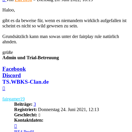
Haloo,
gibt es da beweise für, wenn es niemandem wirklich aufgefallen ist
scheint es nicht so wild gewesen zu sein.
Grundsätzlich kann man sowas unter der fairplay rule natürlich
ahnden.
grüße
Admin und Trial-Betreuung
Facebook
Discord
TS.WBKS-Clan.de
Nach
oben
fairgamer19
Beiträge:
3
Registriert:
Donnerstag 24. Juni 2021, 12:13
Geschlecht:
Kontaktdaten:
Kontaktdaten
von
BF4 Profil