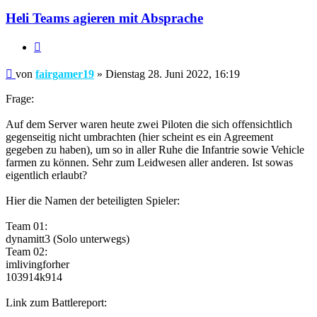
Heli Teams agieren mit Absprache
Zitieren
Beitrag
von
fairgamer19
»
Dienstag 28. Juni 2022, 16:19
Frage:
Auf dem Server waren heute zwei Piloten die sich offensichtlich
gegenseitig nicht umbrachten (hier scheint es ein Agreement
gegeben zu haben), um so in aller Ruhe die Infantrie sowie Vehicle
farmen zu können. Sehr zum Leidwesen aller anderen. Ist sowas
eigentlich erlaubt?
Hier die Namen der beteiligten Spieler:
Team 01:
dynamitt3 (Solo unterwegs)
Team 02:
imlivingforher
103914k914
Link zum Battlereport: