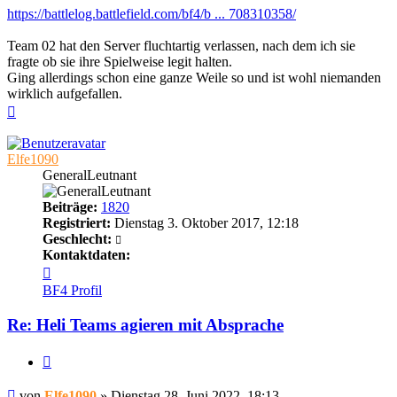
https://battlelog.battlefield.com/bf4/b ... 708310358/
Team 02 hat den Server fluchtartig verlassen, nach dem ich sie
fragte ob sie ihre Spielweise legit halten.
Ging allerdings schon eine ganze Weile so und ist wohl niemanden
wirklich aufgefallen.
Nach
oben
Elfe1090
GeneralLeutnant
Beiträge:
1820
Registriert:
Dienstag 3. Oktober 2017, 12:18
Geschlecht:
Kontaktdaten:
Kontaktdaten
von
BF4 Profil
Elfe1090
Re: Heli Teams agieren mit Absprache
Zitieren
Beitrag
von
Elfe1090
»
Dienstag 28. Juni 2022, 18:13