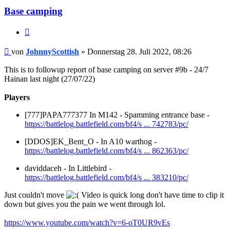
Base camping
Zitieren
Beitrag
von
JohnnyScottish
»
Donnerstag 28. Juli 2022, 08:26
This is to followup report of base camping on server #9b - 24/7
Hainan last night (27/07/22)
Players
[777]PAPA777377 In M142 - Spamming entrance base -
https://battlelog.battlefield.com/bf4/s ... 742783/pc/
[DDOS]EK_Bent_O - In A10 warthog -
https://battlelog.battlefield.com/bf4/s ... 862363/pc/
daviddaceh - In Littlebird -
https://battlelog.battlefield.com/bf4/s ... 383210/pc/
Just couldn't move
Video is quick long don't have time to clip it
down but gives you the pain we went through lol.
https://www.youtube.com/watch?v=6-oT0UR9vEs