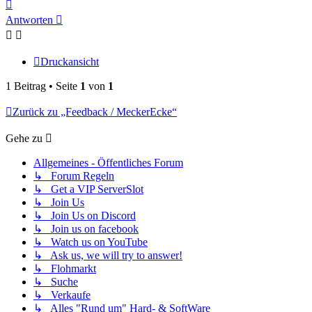
Nach
oben
Antworten
Druckansicht
1 Beitrag • Seite
1
von
1
Zurück zu „Feedback / MeckerEcke“
Gehe zu
Allgemeines - Öffentliches Forum
↳ Forum Regeln
↳ Get a VIP ServerSlot
↳ Join Us
↳ Join Us on Discord
↳ Join us on facebook
↳ Watch us on YouTube
↳ Ask us, we will try to answer!
↳ Flohmarkt
↳ Suche
↳ Verkaufe
↳ Alles "Rund um" Hard- & SoftWare