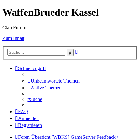
WaffenBrueder Kassel
Clan Forum
Zum Inhalt
Erweiterte
Suche
Suche
Schnellzugriff
Unbeantwortete Themen
Aktive Themen
Suche
FAQ
Anmelden
Registrieren
Foren-Übersicht
[WBKS] GameServer
Feedback /