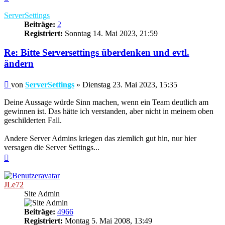
oben
ServerSettings
Beiträge:
2
Registriert:
Sonntag 14. Mai 2023, 21:59
Re: Bitte Serversettings überdenken und evtl.
ändern
Beitrag
von
ServerSettings
»
Dienstag 23. Mai 2023, 15:35
Deine Aussage würde Sinn machen, wenn ein Team deutlich am
gewinnen ist. Das hätte ich verstanden, aber nicht in meinem oben
geschilderten Fall.
Andere Server Admins kriegen das ziemlich gut hin, nur hier
versagen die Server Settings...
Nach
oben
JLe72
Site Admin
Beiträge:
4966
Registriert:
Montag 5. Mai 2008, 13:49