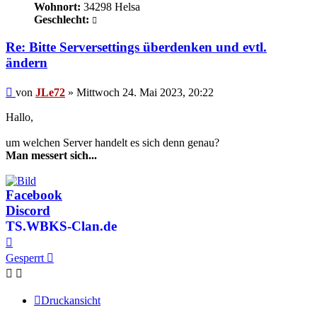
Wohnort:
34298 Helsa
Geschlecht:
Re: Bitte Serversettings überdenken und evtl.
ändern
Beitrag
von
JLe72
»
Mittwoch 24. Mai 2023, 20:22
Hallo,
um welchen Server handelt es sich denn genau?
Man messert sich...
Facebook
Discord
TS.WBKS-Clan.de
Nach
oben
Gesperrt
Druckansicht