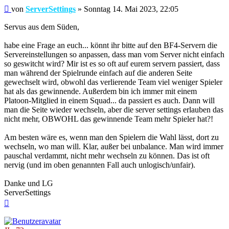
Beitrag
von
ServerSettings
»
Sonntag 14. Mai 2023, 22:05
Servus aus dem Süden,
habe eine Frage an euch... könnt ihr bitte auf den BF4-Servern die
Servereinstellungen so anpassen, dass man vom Server nicht einfach
so geswitcht wird? Mir ist es so oft auf eurem servern passiert, dass
man während der Spielrunde einfach auf die anderen Seite
gewechselt wird, obwohl das verlierende Team viel weniger Spieler
hat als das gewinnende. Außerdem bin ich immer mit einem
Platoon-Mitglied in einem Squad... da passiert es auch. Dann will
man die Seite wieder wechseln, aber die server settings erlauben das
nicht mehr, OBWOHL das gewinnende Team mehr Spieler hat?!
Am besten wäre es, wenn man den Spielern die Wahl lässt, dort zu
wechseln, wo man will. Klar, außer bei unbalance. Man wird immer
pauschal verdammt, nicht mehr wechseln zu können. Das ist oft
nervig (und im oben genannten Fall auch unlogisch/unfair).
Danke und LG
ServerSettings
Nach
oben