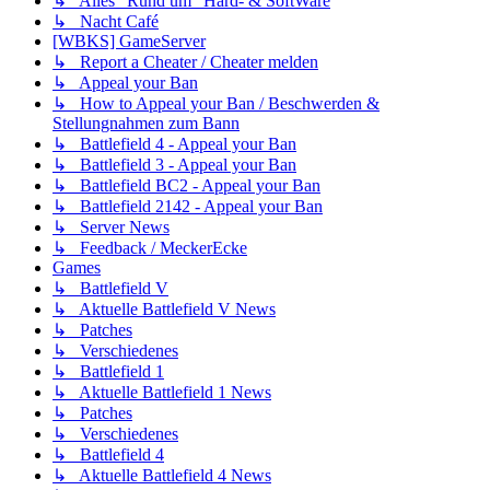
↳ Alles "Rund um" Hard- & SoftWare
↳ Nacht Café
[WBKS] GameServer
↳ Report a Cheater / Cheater melden
↳ Appeal your Ban
↳ How to Appeal your Ban / Beschwerden &
Stellungnahmen zum Bann
↳ Battlefield 4 - Appeal your Ban
↳ Battlefield 3 - Appeal your Ban
↳ Battlefield BC2 - Appeal your Ban
↳ Battlefield 2142 - Appeal your Ban
↳ Server News
↳ Feedback / MeckerEcke
Games
↳ Battlefield V
↳ Aktuelle Battlefield V News
↳ Patches
↳ Verschiedenes
↳ Battlefield 1
↳ Aktuelle Battlefield 1 News
↳ Patches
↳ Verschiedenes
↳ Battlefield 4
↳ Aktuelle Battlefield 4 News