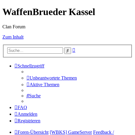
WaffenBrueder Kassel
Clan Forum
Zum Inhalt
Erweiterte
Suche
Suche
Schnellzugriff
Unbeantwortete Themen
Aktive Themen
Suche
FAQ
Anmelden
Registrieren
Foren-Übersicht
[WBKS] GameServer
Feedback /