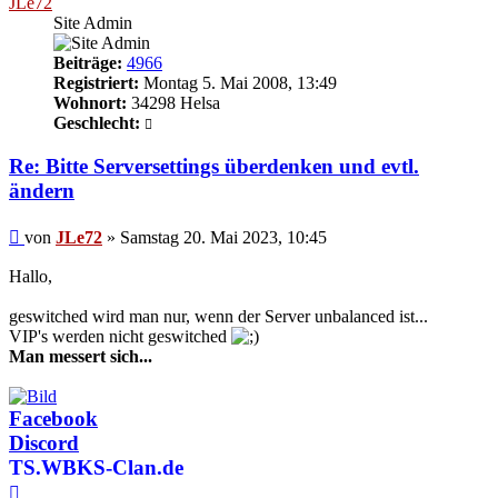
JLe72
Site Admin
Beiträge:
4966
Registriert:
Montag 5. Mai 2008, 13:49
Wohnort:
34298 Helsa
Geschlecht:
Re: Bitte Serversettings überdenken und evtl.
ändern
Beitrag
von
JLe72
»
Samstag 20. Mai 2023, 10:45
Hallo,
geswitched wird man nur, wenn der Server unbalanced ist...
VIP's werden nicht geswitched
Man messert sich...
Facebook
Discord
TS.WBKS-Clan.de
Nach