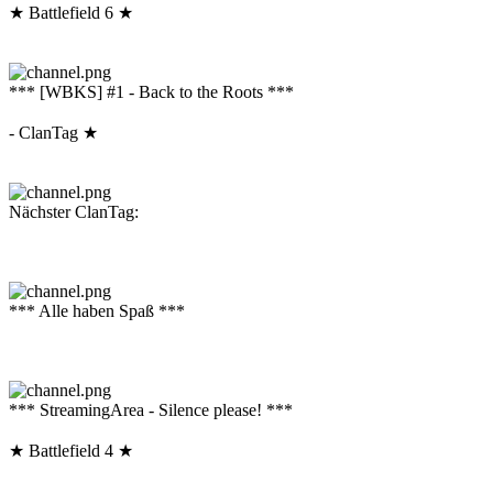
★ Battlefield 6 ★
*** [WBKS] #1 - Back to the Roots ***
- ClanTag ★
Nächster ClanTag:
*** Alle haben Spaß ***
*** StreamingArea - Silence please! ***
★ Battlefield 4 ★