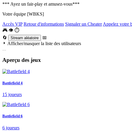
*** Ayez un fair-play et amusez-vous***
Votre équipe [WBKS]
Accès VIP
Retour d'informations
Signaler un Cheater
Appelez votre 
🎮
👁
⏱
🔄
📅
Stream aléatoire
Afficher/masquer la liste des utilisateurs
…
Aperçu des jeux
Battlefield 4
15 joueurs
Battlefield 6
6 joueurs