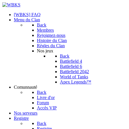
[WBKS] FAQ
Menu du Clan
Back
Membres
Rejoignez-nous
Histoire du Clan
Règles du Clan
Nos jeux
Back
Battlefield 4
Battlefield 6
Battlefield 2042
World of Tanks
Apex Legends™
Comunnauté
Back
Livre d'or
Forum
Accès VIP
Nos serveurs
Registre
Back
Registre