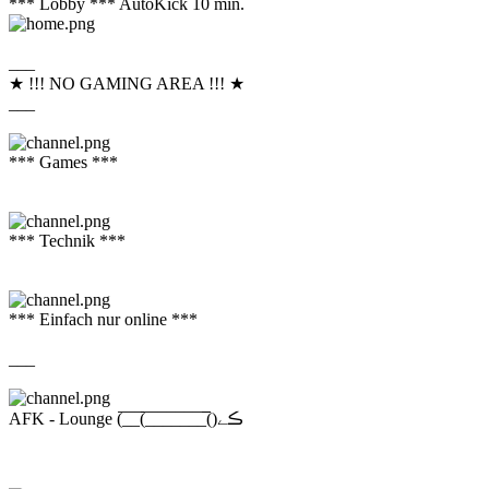
*** Lobby *** AutoKick 10 min.
___
★ !!! NO GAMING AREA !!! ★
___
*** Games ***
*** Technik ***
*** Einfach nur online ***
___
AFK - Lounge (̅_̅_̅(̅_̅_̅_̅_̅_̅_̅_̅̅()ڪے