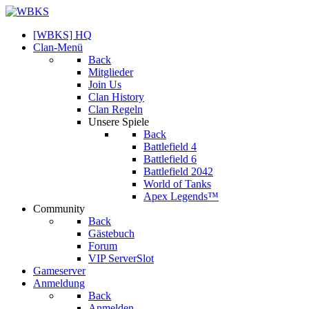
[WBKS] HQ
Clan-Menü
Back
Mitglieder
Join Us
Clan History
Clan Regeln
Unsere Spiele
Back
Battlefield 4
Battlefield 6
Battlefield 2042
World of Tanks
Apex Legends™
Community
Back
Gästebuch
Forum
VIP ServerSlot
Gameserver
Anmeldung
Back
Anmelden