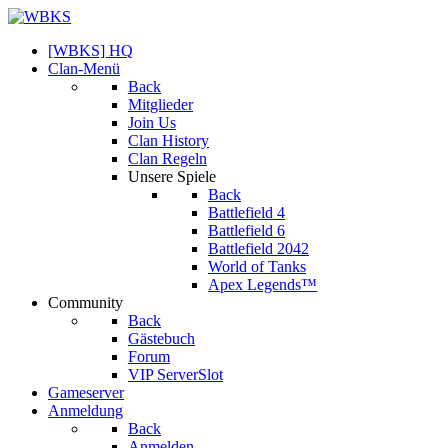
[WBKS] HQ
Clan-Menü
Back
Mitglieder
Join Us
Clan History
Clan Regeln
Unsere Spiele
Back
Battlefield 4
Battlefield 6
Battlefield 2042
World of Tanks
Apex Legends™
Community
Back
Gästebuch
Forum
VIP ServerSlot
Gameserver
Anmeldung
Back
Anmelden