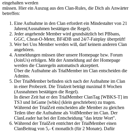
eingehalten werden
müssen. Hier ein Auszug aus den Clan-Rules, die Dich als Anwärter
betreffen:
Eine Aufnahme in den Clan erfordert ein Mindestalter von 21
Jahren(Ausnahmen bestätigen die Regel).
Jeder angehende Member wird grundsätzlich bei PBbans,
GGC, Cheat-O-Meter, BF4DB und 24/7-Fairplay überprüft!
Wer bei Uns Member werden will, darf keinem anderen Clan
angehören.
Anmeldungen müssen über unsere Homepage bzw. Forum
(JoinUs) erfolgen. Mit der Anmeldung auf der Homepage
werden die Clanregeln automatisch akzeptiert.
Über die Aufnahme als TrialMember im Clan entscheiden die
Admins.
Der TrialMember befinden sich nach der Aufnahme im Clan
in einer Probezeit. Die Trialzeit beträgt maximal 8 Wochen
(Ausnahmen bestätigen die Regel).
In dieser Zeit hat er den TrialMember ClanTag [WBKS-T] im
TS3 und InGame [wbks] (klein geschrieben) zu tragen.
Während der TrialZeit entscheiden alle Member zu gleichen
Teilen über die Aufnahme als VollMember im Clan. Der
ClanLeader hat bei der Entscheidung "das letzte Wort".
Während der TrialZeit entrichtet der TrialMember einen
ClanBeitrag von 5,- € monatlich (für 2 Monate). Dafür