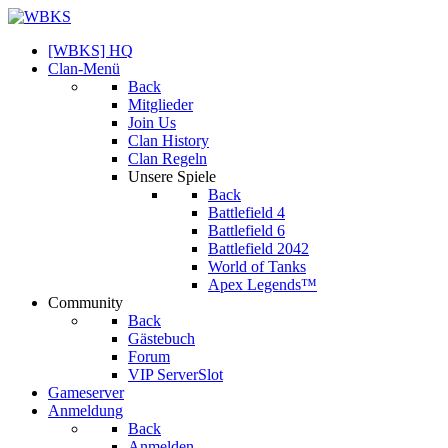
[WBKS] HQ
Clan-Menü
Back
Mitglieder
Join Us
Clan History
Clan Regeln
Unsere Spiele
Back
Battlefield 4
Battlefield 6
Battlefield 2042
World of Tanks
Apex Legends™
Community
Back
Gästebuch
Forum
VIP ServerSlot
Gameserver
Anmeldung
Back
Anmelden