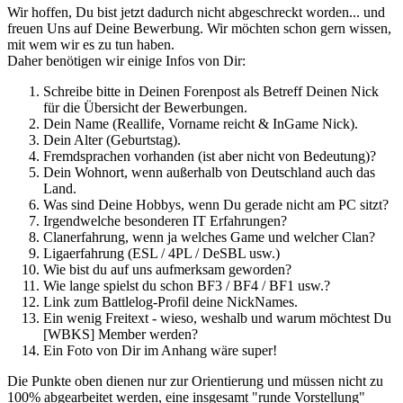
Wir hoffen, Du bist jetzt dadurch nicht abgeschreckt worden... und
freuen Uns auf Deine Bewerbung. Wir möchten schon gern wissen,
mit wem wir es zu tun haben.
Daher benötigen wir einige Infos von Dir:
Schreibe bitte in Deinen Forenpost als Betreff Deinen Nick
für die Übersicht der Bewerbungen.
Dein Name (Reallife, Vorname reicht & InGame Nick).
Dein Alter (Geburtstag).
Fremdsprachen vorhanden (ist aber nicht von Bedeutung)?
Dein Wohnort, wenn außerhalb von Deutschland auch das
Land.
Was sind Deine Hobbys, wenn Du gerade nicht am PC sitzt?
Irgendwelche besonderen IT Erfahrungen?
Clanerfahrung, wenn ja welches Game und welcher Clan?
Ligaerfahrung (ESL / 4PL / DeSBL usw.)
Wie bist du auf uns aufmerksam geworden?
Wie lange spielst du schon BF3 / BF4 / BF1 usw.?
Link zum Battlelog-Profil deine NickNames.
Ein wenig Freitext - wieso, weshalb und warum möchtest Du
[WBKS] Member werden?
Ein Foto von Dir im Anhang wäre super!
Die Punkte oben dienen nur zur Orientierung und müssen nicht zu
100% abgearbeitet werden, eine insgesamt "runde Vorstellung"